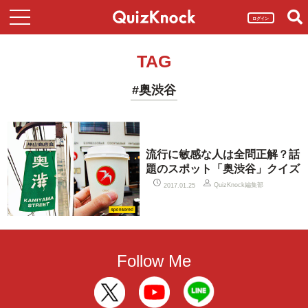
ログイン
TAG
#奥渋谷
流行に敏感な人は全問正解？話
題のスポット「奥渋谷」クイズ
QuizKnock編集部
2017.01.25
Follow Me