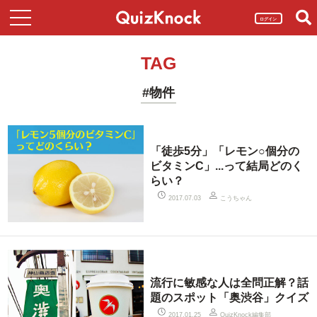
ログイン
TAG
#物件
「徒歩5分」「レモン○個分の
ビタミンC」...って結局どのく
らい？
こうちゃん
2017.07.03
流行に敏感な人は全問正解？話
題のスポット「奥渋谷」クイズ
QuizKnock編集部
2017.01.25