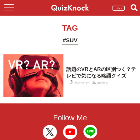
ログイン
TAG
#SUV
話題のVRとARの区別つく？テ
レビで気になる略語クイズ
伊沢拓司
2017.02.27
Follow Me