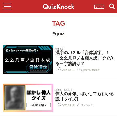
ログイン
TAG
#quiz
合体漢字
漢字のパズル「合体漢字」！
「幺幺几戸ノ虫羽木戍」ででき
る三字熟語は？
QuizKnock編集部
2025.08.19
見える…見えるぞ！
偉人の肖像、ぼかしてもわかる
説【クイズ】
チャンイケ
2025.08.18