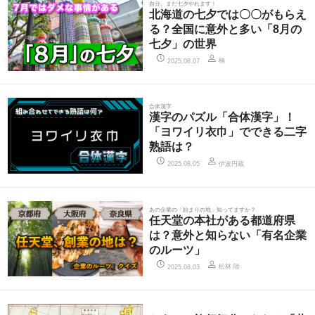
自分、まだ七夕やれます！
北海道の七夕では〇〇がもらえ
る？全国に意外と多い「8月の
七夕」の世界
楠
2025.08.07
合体漢字
漢字のパズル「合体漢字」！
「ヨワイリ衣巾」でできる二字
熟語は？
伊波円蔵
2025.08.05
あの企業の「始まりの地」知ってますか？
任天堂の本社がある都道府県
は？意外と知らない「有名企業
のルーツ」
松林 陸
2025.08.03