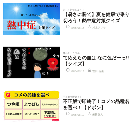
正しく対策しよう！
【暑さに勝て】夏を健康で乗り
切ろう！熱中症対策クイズ
村上アリサ
2025.08.15
意外とカラフル
てめえらの血は なに色だーっ!!
【クイズ】
吉田 葵生
2025.08.14
不正解で即終了！
不正解で即終了！コメの品種名
を選べ！【ドボン】
米田悠人
2025.08.10