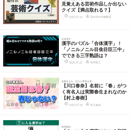
見覚えある芸術作品しか出ない
クイズ【満点取れる？】
QuizKnock編集部
2025.07.23
合体漢字
漢字のパズル「合体漢字」！
「ノニルノニル目隹目臣三中」
でできる三字熟語は？
米田悠人
2025.07.22
真夏生まれ、好きな季節は春
【川口春奈】名前に「春」がつ
く有名人は実際春生まれなのか
【村上春樹】
田又春哉
2025.07.19
和同開珎