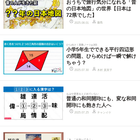
おうちで旅行気分になれる「昔
の日本地図」の世界【日本は
72県でした】
藤島
2025.08.01
ひらめけ！算数ノートp.163
小学5年生でできる平行四辺形
の問題、ひらめけば一瞬で解け
ちゃう？
木村 真実子
2025.07.30
もはや原形をとどめていない
普通の和同開珎にも、変な和同
開珎にも飽きた人へ
チャンイケ
2025.07.25
「あ、これ知ってる！」