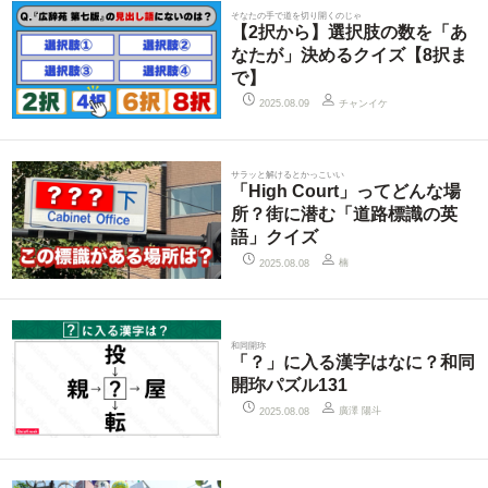
そなたの手で道を切り開くのじゃ
【2択から】選択肢の数を「あ
なたが」決めるクイズ【8択ま
で】
チャンイケ
2025.08.09
サラッと解けるとかっこいい
「High Court」ってどんな場
所？街に潜む「道路標識の英
語」クイズ
楠
2025.08.08
和同開珎
「？」に入る漢字はなに？和同
開珎パズル131
廣澤 陽斗
2025.08.08