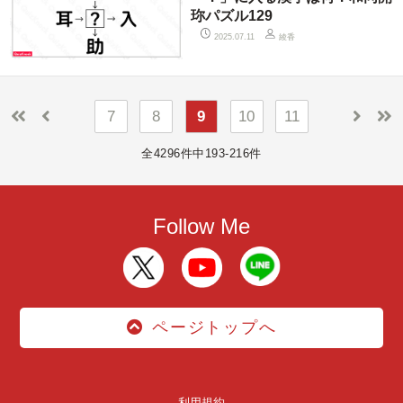
珎パズル129
綾香
2025.07.11
7
8
9
10
11
全4296件中193-216件
Follow Me
ページトップへ
利用規約