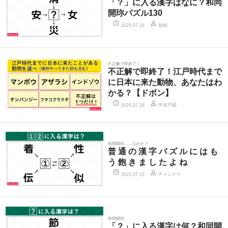
「？」に入る漢字はなに？和同
開珎パズル130
胡桃
2025.07.18
不正解で即終了！
不正解で即終了！江戸時代まで
に日本に来た動物、あなたはわ
かる？【ドボン】
伊波円蔵
2025.07.18
和同開珎……なのか？
普 通 の 漢 字 パ ズ ル に は も
う 飽 き ま し た よ ね
チャンイケ
2025.07.15
和同開珎
「？」に入る漢字は何？和同開