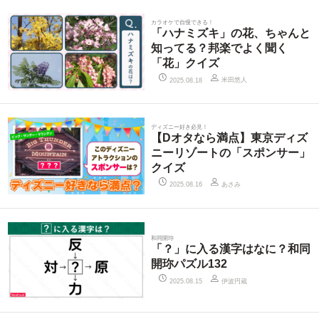
カラオケで自慢できる！
「ハナミズキ」の花、ちゃんと
知ってる？邦楽でよく聞く
「花」クイズ
米田悠人
2025.08.18
ディズニー好き必見！
【Dオタなら満点】東京ディズ
ニーリゾートの「スポンサー」
クイズ
あさみ
2025.08.16
和同開珎
「？」に入る漢字はなに？和同
開珎パズル132
伊波円蔵
2025.08.15