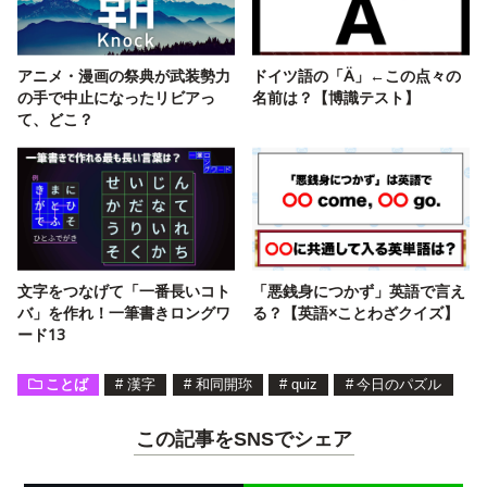
アニメ・漫画の祭典が武装勢力
ドイツ語の「Ä」←この点々の
の手で中止になったリビアっ
名前は？【博識テスト】
て、どこ？
文字をつなげて「一番長いコト
「悪銭身につかず」英語で言え
バ」を作れ！一筆書きロングワ
る？【英語×ことわざクイズ】
ード13
ことば
#
漢字
#
和同開珎
#
quiz
#
今日のパズル
この記事をSNSでシェア