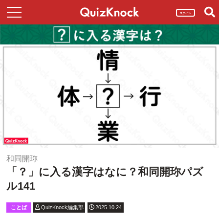
ログイン
和同開珎
「？」に入る漢字はなに？和同開珎パズ
ル141
ことば
QuizKnock編集部
2025.10.24