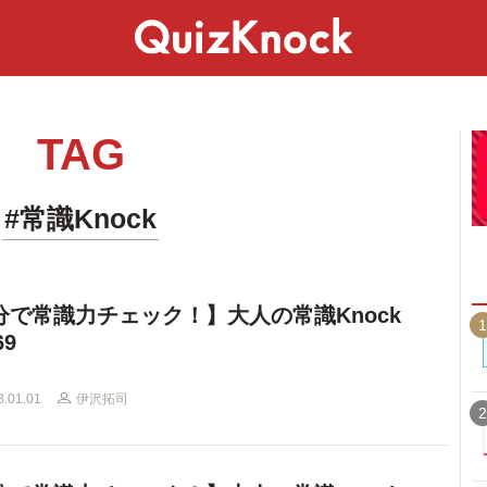
スペシャル
ライフ
ことば
カルチャー
TAG
#常識Knock
分で常識力チェック！】大人の常識Knock
1
69
8.01.01
伊沢拓司
2