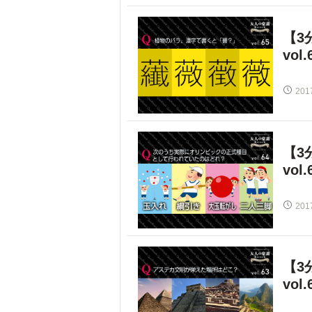
【3
vol.
201
【3
vol.
201
【3
vol.