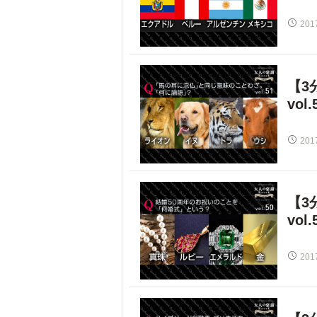
201
【3
vol.
201
【3
vol.
201