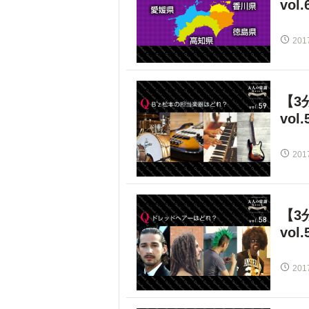
vol.
201
【3
vol.
201
【3
vol.
201