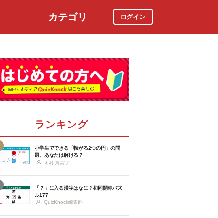
カテゴリ
ログイン
社会
スポーツ
時事ニュース
特集
ランキング
小学生でできる「転がる2つの円」の問
題、あなたは解ける？
木村 真実子
「？」に入る漢字はなに？和同開珎パズ
ル177
QuizKnock編集部