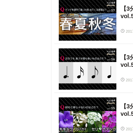
【3
vol.
201
【3
vol.
201
【3
vol.
201