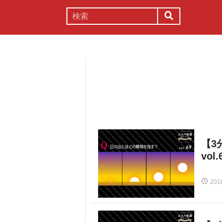
謎解き
コラム
常識
理系
【3
vol.
201