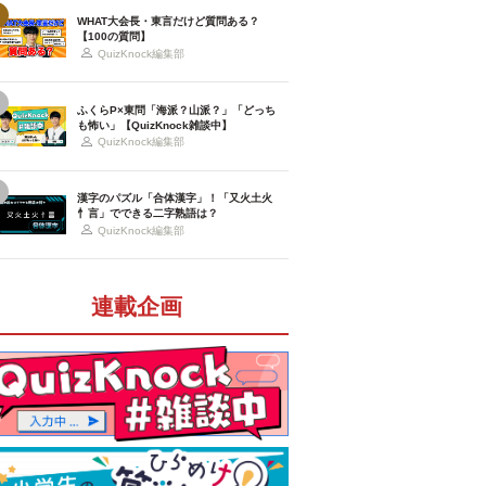
WHAT大会長・東言だけど質問ある？
【100の質問】
QuizKnock編集部
ふくらP×東問「海派？山派？」「どっち
も怖い」【QuizKnock雑談中】
QuizKnock編集部
漢字のパズル「合体漢字」！「又火土火
忄言」でできる二字熟語は？
QuizKnock編集部
連載企画