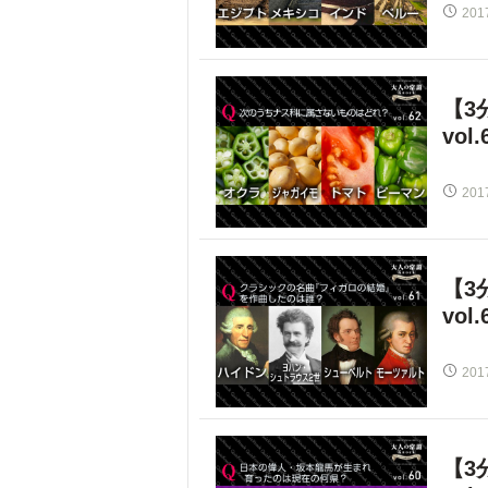
201
【3
vol.
201
【3
vol.
201
【3