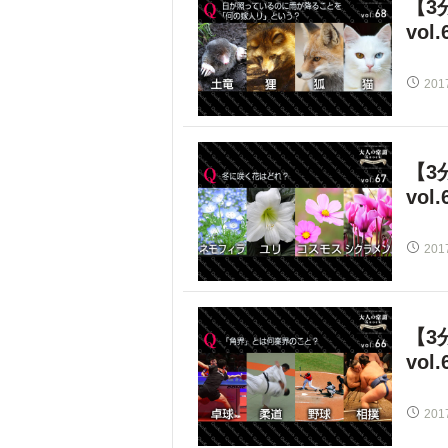
【3
vol.
201
【3
vol.
201
【3
vol.
201