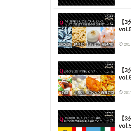
【3
vol.
201
【3
vol.
201
【3
vol.