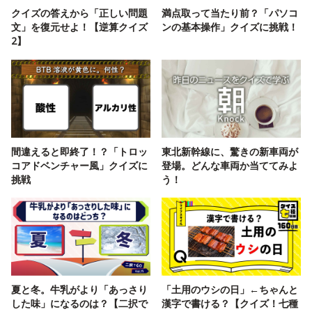
クイズの答えから「正しい問題
満点取って当たり前？「パソコ
文」を復元せよ！【逆算クイズ
ンの基本操作」クイズに挑戦！
2】
間違えると即終了！？「トロッ
東北新幹線に、驚きの新車両が
コアドベンチャー風」クイズに
登場。どんな車両か当ててみよ
挑戦
う！
夏と冬。牛乳がより「あっさり
「土用のウシの日」←ちゃんと
した味」になるのは？【二択で
漢字で書ける？【クイズ！七種