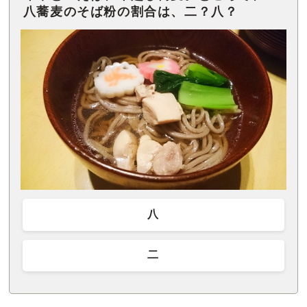
八蕎麦のそば粉の割合は、二？八？
八
二