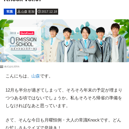
常識
山森 彩加
2017.12.18
PR
株式会社JERA
こんにちは、
山森
です。
12月も半分が過ぎてしまって、そろそろ年末の予定が埋まり
つつある頃ではないでしょうか。私もそろそろ帰省の準備を
しなければなあと思っています。
さて、そんな今日も月曜恒例・大人の常識Knockです。どん
な忙しさもクイズで息抜き！