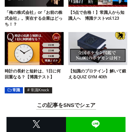
「俺の株式会社」or「お前の株
【5点で合格！】常識人から知
式会社」。実在する企業はどっ
識人へ 博識テストvol.123
ち！？
時計の長針と短針は、1日に何
【知識のプロテイン】解いて鍛
回重なる？【博識テスト】
えるQUIZ GYM 40th
常識
#
常識Knock
この記事をSNSでシェア