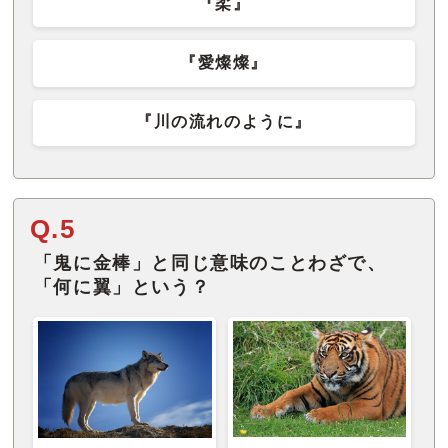
『柔』
『愛燦燦』
『川の流れのように』
Q.5
「鬼に金棒」と同じ意味のことわざで、
「何に翼」という？