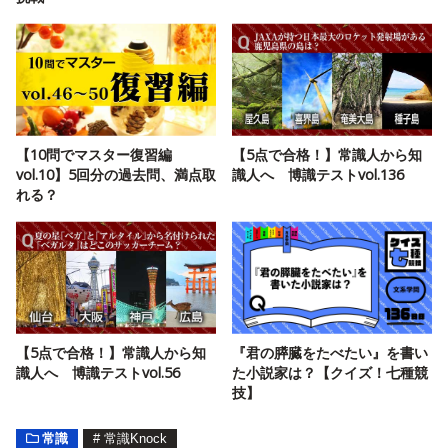
【10問でマスター復習編
【5点で合格！】常識人から知
vol.10】5回分の過去問、満点取
識人へ 博識テストvol.136
れる？
【5点で合格！】常識人から知
『君の膵臓をたべたい』を書い
識人へ 博識テストvol.56
た小説家は？【クイズ！七種競
技】
常識
#
常識Knock