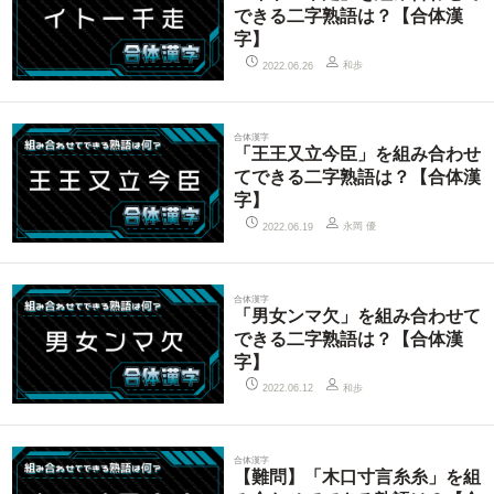
できる二字熟語は？【合体漢
字】
和歩
2022.06.26
合体漢字
「王王又立今臣」を組み合わせ
てできる二字熟語は？【合体漢
字】
永岡 優
2022.06.19
合体漢字
「男女ンマ欠」を組み合わせて
できる二字熟語は？【合体漢
字】
和歩
2022.06.12
合体漢字
【難問】「木口寸言糸糸」を組