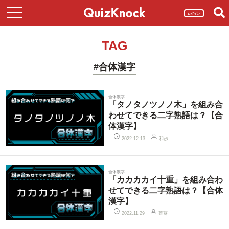
ログイン
TAG
#合体漢字
合体漢字
「タノタノツノノ木」を組み合
わせてできる二字熟語は？【合
体漢字】
和歩
2022.12.13
合体漢字
「カカカカイ十重」を組み合わ
せてできる二字熟語は？【合体
漢字】
菜葵
2022.11.29