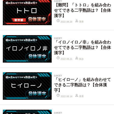
合体漢字
【難問】「トトロ」を組み合わ
せてできる二字熟語は？【合体
漢字】
菜葵
2022.08.28
合体漢字
「イロノイロノ非」を組み合わ
せてできる二字熟語は？【合体
漢字】
和歩
2022.08.21
合体漢字
「ヒイロ一ノ」を組み合わせて
できる二字熟語は？【合体漢
字】
菜葵
2022.08.14
合体漢字