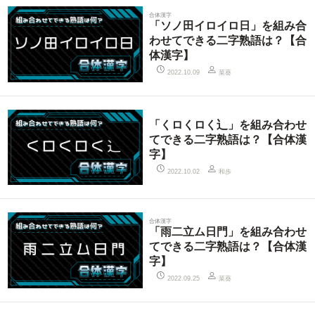
合体漢字
「ソノ田イロイロ日」を組み合
わせてできる二字熟語は？【合
体漢字】
菜葵
2022.10.09
「くロくロく⻌」を組み合わせ
てできる二字熟語は？【合体漢
字】
和歩
2022.10.02
合体漢字
「雨二立ム日門」を組み合わせ
てできる二字熟語は？【合体漢
字】
菜葵
2022.09.25