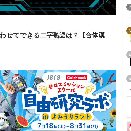
2
3
わせてできる二字熟語は？【合体漢
4
5