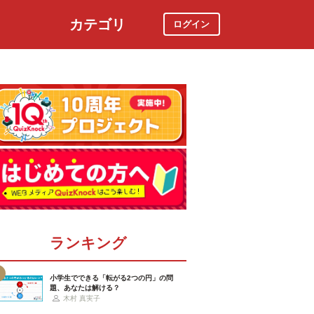
カテゴリ
ログイン
社会
スポーツ
時事ニュース
特集
ランキング
小学生でできる「転がる2つの円」の問
題、あなたは解ける？
木村 真実子