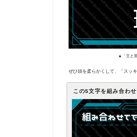
▲「王と
ぜひ頭を柔らかくして、「スッ
この5文字を組み合わ