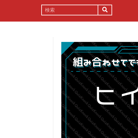
謎解き
コラム
常識
理系