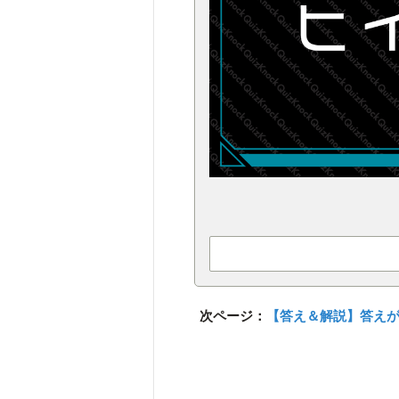
次ページ：
【答え＆解説】答え