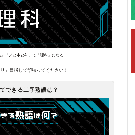
里」「ノと木と斗」で「理科」になる
キリ」目指して頑張ってください！
せてできる二字熟語は？