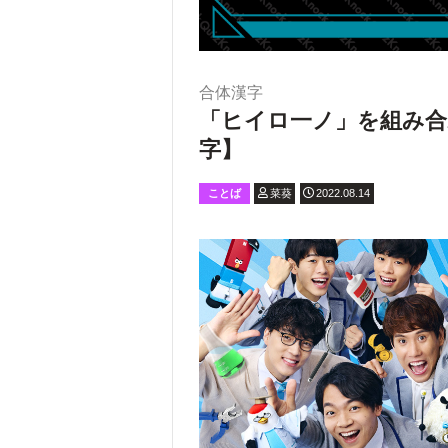
合体漢字
「ヒイロ一ノ」を組み合
字】
ことば
菜葵
2022.08.14