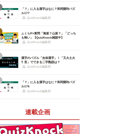
「？」に入る漢字はなに？和同開珎パズ
ル177
QuizKnock編集部
ふくらP×東問「海派？山派？」「どっち
も怖い」【QuizKnock雑談中】
QuizKnock編集部
漢字のパズル「合体漢字」！「又火土火
忄言」でできる二字熟語は？
QuizKnock編集部
「？」に入る漢字はなに？和同開珎パズ
ル176
QuizKnock編集部
連載企画