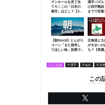
マンホールを見て当
漢字パズル
てろ！この「日本の
け四字熟語
都市」はどこ？【3ヒ
までで言葉
ントクイズ】
う【106】
【朝Knock】とんがり
北海道と九
コーン「また発売し
が大きいの
てほしい味」投票で1
ち？【常識
位になった味は？
識人へ】
ことば
#
漢字
#
quiz
#
合
この