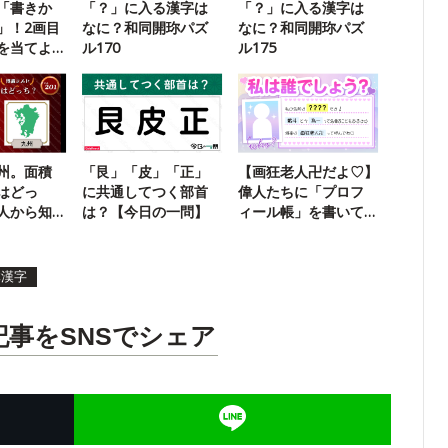
「書きか
「？」に入る漢字は
「？」に入る漢字は
」！2画目
なに？和同開珎パズ
なに？和同開珎パズ
を当てよ
ル170
ル175
州。面積
「艮」「皮」「正」
【画狂老人卍だよ♡】
はどっ
に共通してつく部首
偉人たちに「プロフ
人から知
は？【今日の一問】
ィール帳」を書いて
もらった
体漢字
記事をSNSでシェア