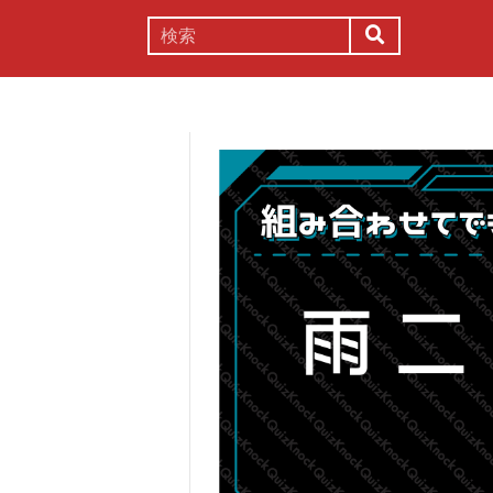
謎解き
コラム
常識
理系