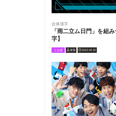
合体漢字
「雨二立ム日門」を組み
字】
ことば
菜葵
2022.09.25