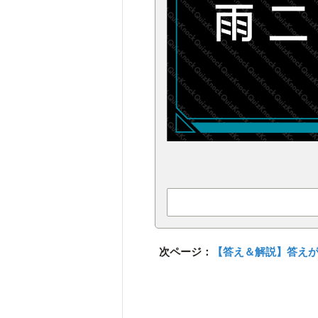
次ページ：
【答え＆解説】答え