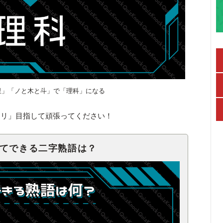
里」「ノと木と斗」で「理科」になる
キリ」目指して頑張ってください！
せてできる二字熟語は？