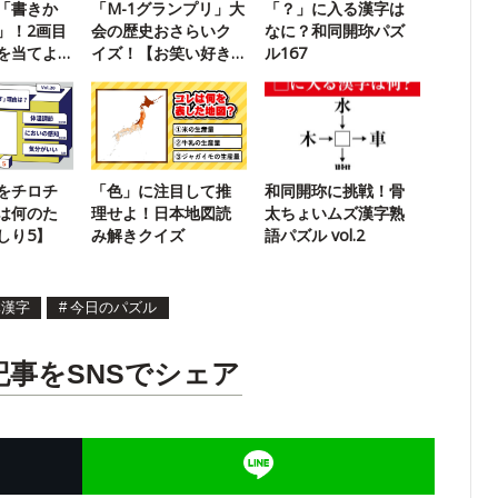
「書きか
「M-1グランプリ」大
「？」に入る漢字は
」！2画目
会の歴史おさらいク
なに？和同開珎パズ
を当てよ
イズ！【お笑い好き
ル167
なら満点】
をチロチ
「色」に注目して推
和同開珎に挑戦！骨
は何のた
理せよ！日本地図読
太ちょいムズ漢字熟
しり5】
み解きクイズ
語パズル vol.2
体漢字
#
今日のパズル
記事をSNSでシェア