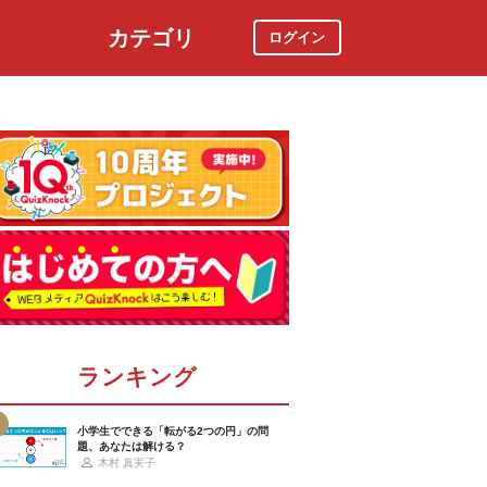
カテゴリ
ログイン
社会
スポーツ
時事ニュース
特集
ランキング
小学生でできる「転がる2つの円」の問
題、あなたは解ける？
木村 真実子