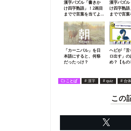
漢字パズル「書きか
漢字パズル
け四字熟語」！2画目
け四字熟語
までで言葉を当てよ
までで言葉
う【106】
う【110】
「カーニバル」を日
ヘビが「舌
本語にすると、何祭
ロ出す」の
だったっけ？
め？【もの
ことば
#
漢字
#
quiz
#
合
この