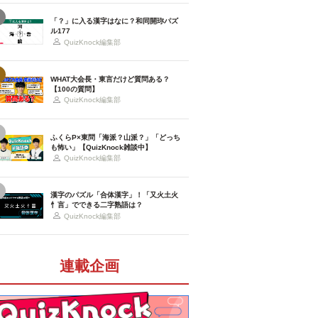
「？」に入る漢字はなに？和同開珎パズ
ル177
QuizKnock編集部
WHAT大会長・東言だけど質問ある？
【100の質問】
QuizKnock編集部
ふくらP×東問「海派？山派？」「どっち
も怖い」【QuizKnock雑談中】
QuizKnock編集部
漢字のパズル「合体漢字」！「又火土火
忄言」でできる二字熟語は？
QuizKnock編集部
連載企画