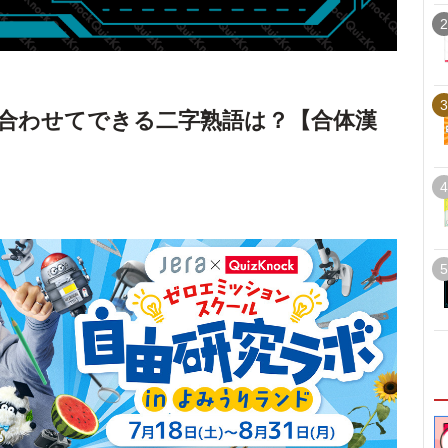
2
3
合わせてできる二字熟語は？【合体漢
4
5