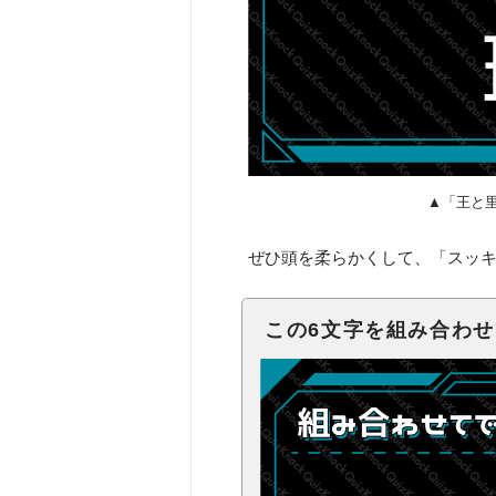
▲「王と
ぜひ頭を柔らかくして、「スッ
この6文字を組み合わ