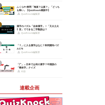
ふくらP×東問「海派？山派？」「どっち
も怖い」【QuizKnock雑談中】
QuizKnock編集部
漢字のパズル「合体漢字」！「又火土火
忄言」でできる二字熟語は？
QuizKnock編集部
「？」に入る漢字はなに？和同開珎パズ
ル176
QuizKnock編集部
「广」←日本では何の漢字？中国語の
「簡体字」クイズ
刈谷
連載企画