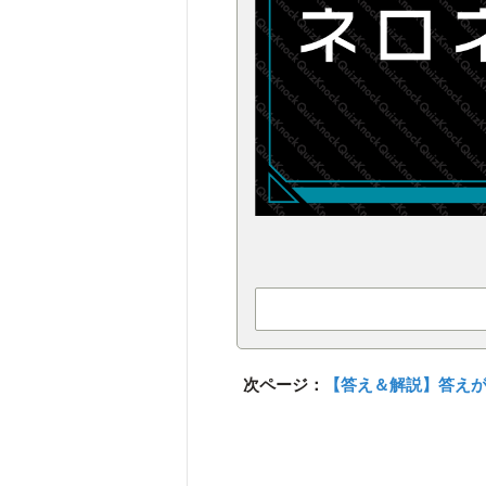
次ページ：
【答え＆解説】答え