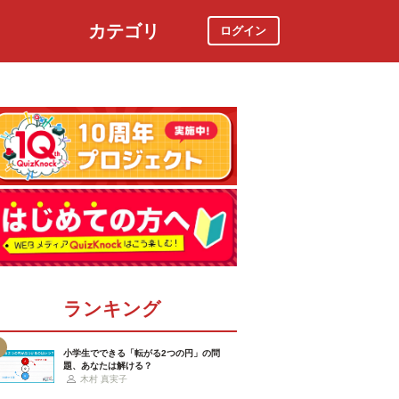
カテゴリ
ログイン
社会
スポーツ
時事ニュース
特集
ランキング
小学生でできる「転がる2つの円」の問
題、あなたは解ける？
木村 真実子