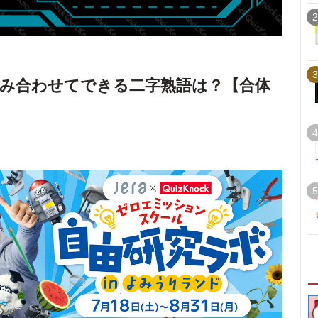
2
3
み合わせてできる二字熟語は？【合体
4
5