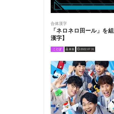
合体漢字
「ネロネロ田ール」を組
漢字】
ことば
菜葵
2022.07.31