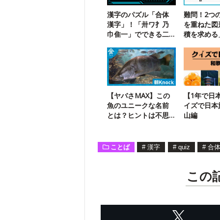
漢字のパズル「合体
難問！2つ
漢字」！「卅ワ扌乃
を重ねた図
巾隹一」でできる二
積を求める
字熟語は？
挑戦
【ヤバさMAX】この
【1年で日
魚のユニークな名前
イズで日本
とは？ヒントは不思
山編
議な生態
ことば
#
漢字
#
quiz
#
合
この