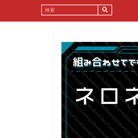
謎解き
コラム
常識
理系