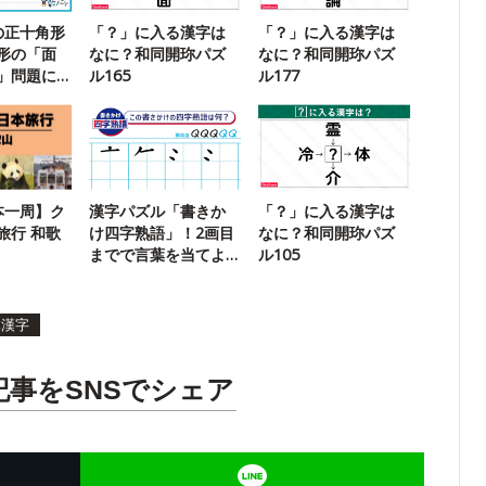
の正十角形
「？」に入る漢字は
「？」に入る漢字は
形の「面
なに？和同開珎パズ
なに？和同開珎パズ
」問題に
ル165
ル177
本一周】ク
漢字パズル「書きか
「？」に入る漢字は
旅行 和歌
け四字熟語」！2画目
なに？和同開珎パズ
までで言葉を当てよ
ル105
う【94】
体漢字
記事をSNSでシェア