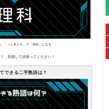
里」「ノと木と斗」で「理科」になる
キリ」目指して頑張ってください！
せてできる二字熟語は？