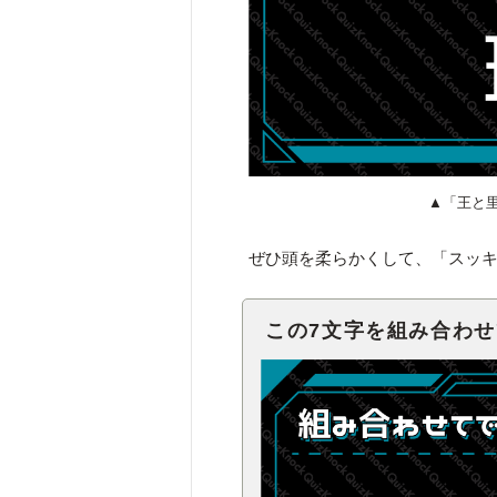
▲「王と
ぜひ頭を柔らかくして、「スッ
この7文字を組み合わ