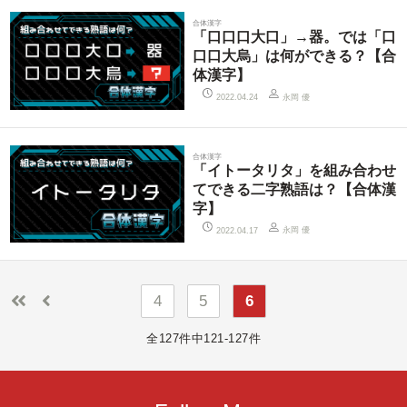
合体漢字
「口口口大口」→器。では「口
口口大烏」は何ができる？【合
体漢字】
永岡 優
2022.04.24
合体漢字
「イトータリタ」を組み合わせ
てできる二字熟語は？【合体漢
字】
永岡 優
2022.04.17
4
5
6
全127件中121-127件