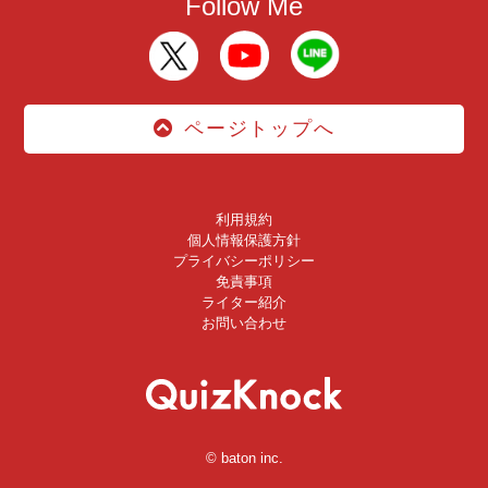
Follow Me
ページトップへ
利用規約
個人情報保護方針
プライバシーポリシー
免責事項
ライター紹介
お問い合わせ
© baton inc.