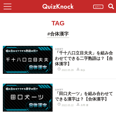
ログイン
TAG
#合体漢字
合体漢字
「千十八口立目夫夫」を組み合
わせてできる二字熟語は？【合
体漢字】
和歩
2022.05.29
合体漢字
「田口犬一ツ」を組み合わせて
できる漢字は？【合体漢字】
永岡 優
2022.05.22