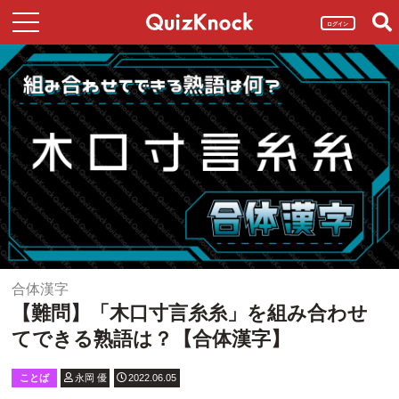
ログイン
合体漢字
【難問】「木口寸言糸糸」を組み合わせ
てできる熟語は？【合体漢字】
ことば
永岡 優
2022.06.05