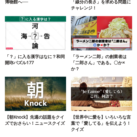
博物館へ──
「線分の長さ」を求める問題に
チャレンジ！
「？」に入る漢字はなに？和同
「ラーメン二郎」の創業者は
開珎パズル177
「二郎さん」である。〇か×
か？
【朝Knock】先週の話題をクイ
【世界中に愛を】いろいろな言
ズでおさらい！ニュースクイズ
葉で「愛してる」を伝えよう！
クイズ