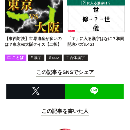
【東西対決】世界遺産が多いの
「？」に入る漢字はなに？和同
は？東京vs大阪クイズ【二択】
開珎パズル121
ことば
#
漢字
#
quiz
#
合体漢字
この記事をSNSでシェア
この記事を書いた人