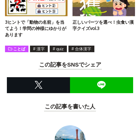
3ヒントで「動物の名前」を当
正しいパーツを選べ！虫食い漢
てよう！学問の神様にゆかりが
字クイズvol.3
あります
ことば
#
漢字
#
quiz
#
合体漢字
この記事をSNSでシェア
この記事を書いた人