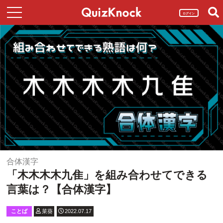
ログイン
合体漢字
「木木木木九隹」を組み合わせてできる
言葉は？【合体漢字】
ことば
菜葵
2022.07.17