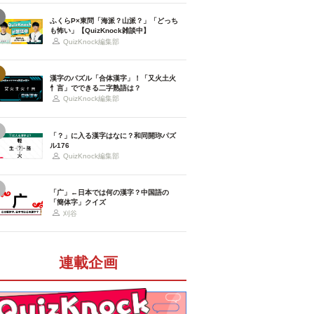
ふくらP×東問「海派？山派？」「どっち
も怖い」【QuizKnock雑談中】
QuizKnock編集部
漢字のパズル「合体漢字」！「又火土火
忄言」でできる二字熟語は？
QuizKnock編集部
「？」に入る漢字はなに？和同開珎パズ
ル176
QuizKnock編集部
「广」←日本では何の漢字？中国語の
「簡体字」クイズ
刈谷
連載企画