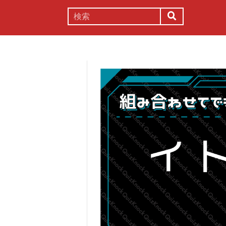
謎解き
コラム
常識
理系