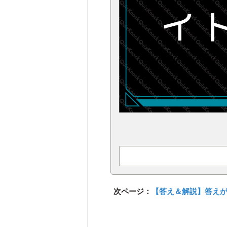
次ページ：
【答え＆解説】答え