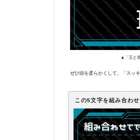
▲「王と
ぜひ頭を柔らかくして、「スッ
この5文字を組み合わ