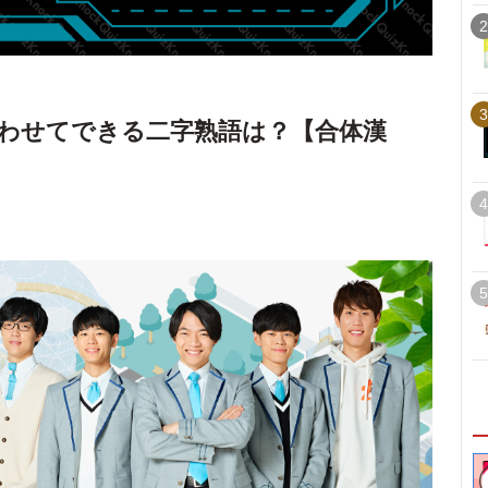
2
3
わせてできる二字熟語は？【合体漢
4
5