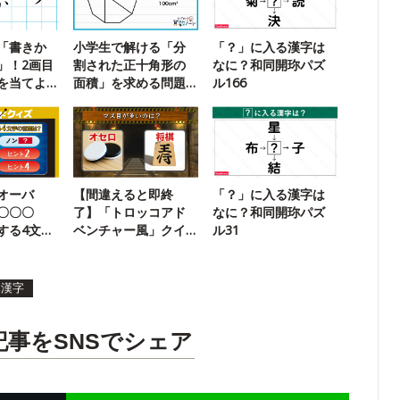
「書きか
小学生で解ける「分
「？」に入る漢字は
」！2画目
割された正十角形の
なに？和同開珎パズ
を当てよ
面積」を求める問題
ル166
に挑戦！
オーバ
【間違えると即終
「？」に入る漢字は
〇〇〇
了】「トロッコアド
なに？和同開珎パズ
する4文字
ベンチャー風」クイ
ル31
ードクイ
ズに挑戦！
体漢字
記事をSNSでシェア