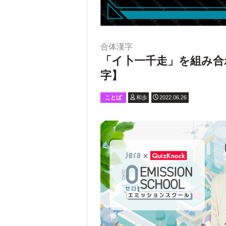
合体漢字
「イ卜一千走」を組み合
字】
ことば
和歩
2022.06.26