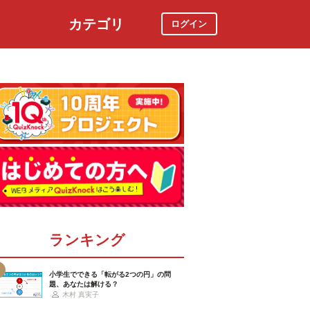
カテゴリ
ログイン
社会
スポーツ
時事ニュース
特集
ランキング
小学生でできる「転がる2つの円」の問
題、あなたは解ける？
木村 真実子