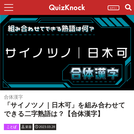
ログイン
合体漢字
「サイノツノ｜日木可」を組み合わせて
できる二字熟語は？【合体漢字】
ことば
菜葵
2023.03.28