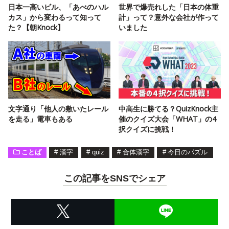
日本一高いビル、「あべのハル
世界で爆売れした「日本の体重
カス」から変わるって知って
計」って？意外な会社が作って
た？【朝Knock】
いました
文字通り「他人の敷いたレール
中高生に勝てる？QuizKnock主
を走る」電車もある
催のクイズ大会「WHAT」の4
択クイズに挑戦！
ことば
#
漢字
#
quiz
#
合体漢字
#
今日のパズル
この記事をSNSでシェア