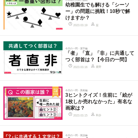
小学校の入試に挑戦
幼稚園生でも解ける「シーソ
ー」の問題に挑戦！10秒で解
けますか？
栞
2023.03.19
今日の一問・漢字編
「者」「直」「非」に共通して
つく部首は？【今日の一問】
鹿野
2023.03.16
今日の一問・美術編
3ヒントクイズ！生前に「絵が
1枚しか売れなかった」有名な
画家は？
和歩
2023.03.15
今日の一問・英語編