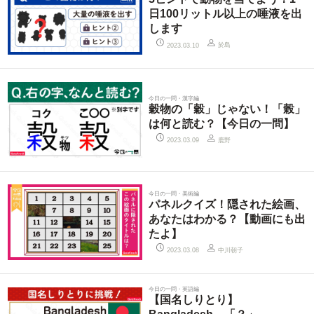
日100リットル以上の唾液を出
します
於島
2023.03.10
今日の一問・漢字編
穀物の「穀」じゃない！「榖」
は何と読む？【今日の一問】
鹿野
2023.03.09
今日の一問・美術編
パネルクイズ！隠された絵画、
あなたはわかる？【動画にも出
たよ】
中川朝子
2023.03.08
今日の一問・英語編
【国名しりとり】