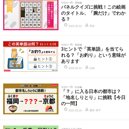
今日の一問・美術編
パネルクイズに挑戦！この絵画
のタイトル、「腕だけ」でわか
る？
和歩
2023.03.22
今日の一問・英語編
3ヒントで「英単語」を当てら
れる？「お釣り」という意味が
あります
日和
2023.03.21
今日の一問・社会編
「？」に入る日本の都市は？
「地名しりとり」に挑戦【今日
の一問】
森田 晃平
2023.03.20