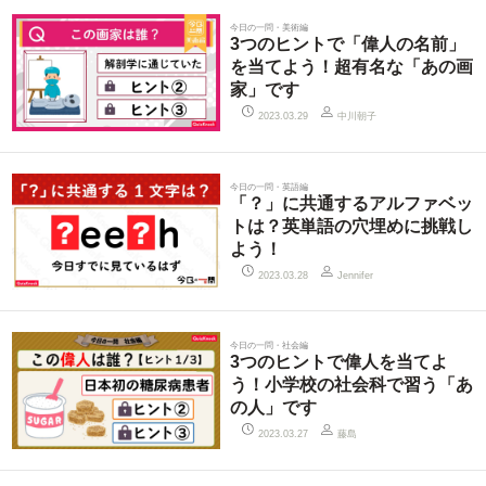
今日の一問・美術編
3つのヒントで「偉人の名前」
を当てよう！超有名な「あの画
家」です
中川朝子
2023.03.29
今日の一問・英語編
「？」に共通するアルファベッ
トは？英単語の穴埋めに挑戦し
よう！
2023.03.28
Jennifer
今日の一問・社会編
3つのヒントで偉人を当てよ
う！小学校の社会科で習う「あ
の人」です
藤島
2023.03.27