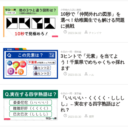
小学校の入試に挑戦
10秒で「仲間外れの図形」を
選べ！幼稚園生でも解ける問題
に挑戦
チャンイケ
2023.04.02
今日の一問・理科編
3ヒントで「元素」を当てよ
う！千葉県でめちゃくちゃ採れ
ます
ハル
2023.03.31
今日の一問・漢字編
「いいいい・くくくく・ししし
し」←実在する四字熟語はど
れ？
鹿野
2023.03.30