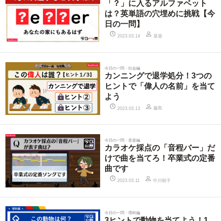
「？」に入るアルファベット
は？英単語の穴埋めに挑戦【今
日の一問】
菜葵
2023.03.14
今日の一問・社会編
カンニングで退学処分！3つの
ヒントで「偉人の名前」を当て
よう
藤島
2023.03.13
今日の一問・音楽編
カラオケ採点の「音程バー」だ
けで曲を当てろ！卒業式の定番
曲です
中川朝子
2023.03.11
今日の一問・理科編
3ヒントで動物を当てよう！1