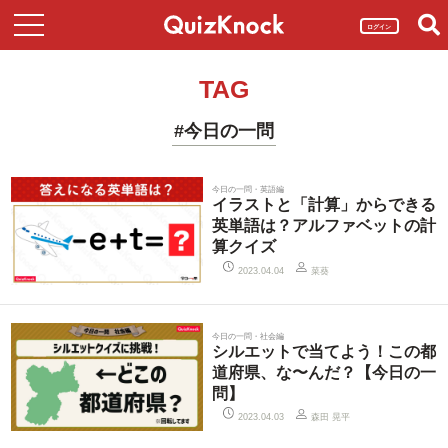
ログイン
TAG
#今日の一問
今日の一問・英語編
イラストと「計算」からできる
英単語は？アルファベットの計
算クイズ
菜葵
2023.04.04
今日の一問・社会編
シルエットで当てよう！この都
道府県、な〜んだ？【今日の一
問】
森田 晃平
2023.04.03