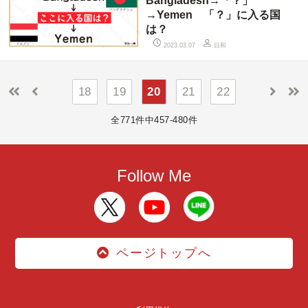
Bangladesh→「？」
→Yemen 「？」に入る国
は？
日和
2023.03.07
18
19
20
21
22
全771件中457-480件
Follow Me
ページトップへ