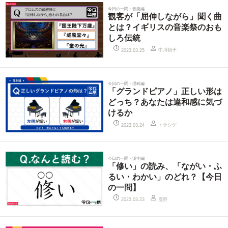
今日の一問・音楽編
観客が「屈伸しながら」聞く曲
とは？イギリスの音楽祭のおも
しろ伝統
中川朝子
2023.03.25
今日の一問・理科編
「グランドピアノ」正しい形は
どっち？あなたは違和感に気づ
けるか
トラシゲ
2023.03.24
今日の一問・漢字編
「修い」の読み、「ながい・ふ
るい・わかい」のどれ？【今日
の一問】
鹿野
2023.03.23