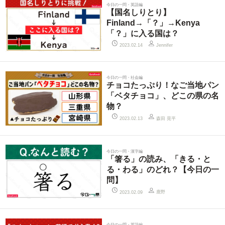
今日の一問・英語編
【国名しりとり】
Finland→「？」→Kenya
「？」に入る国は？
2023.02.14
Jennifer
今日の一問・社会編
チョコたっぷり！なご当地パン
「ベタチョコ」、どこの県の名
物？
森田 晃平
2023.02.13
今日の一問・漢字編
「箸る」の読み、「きる・と
る・わる」のどれ？【今日の一
問】
鹿野
2023.02.09
今日の一問・英語編