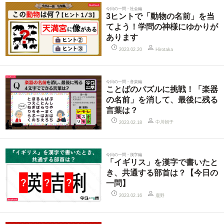
今日の一問・社会編
3ヒントで「動物の名前」を当
てよう！学問の神様にゆかりが
あります
2023.02.20
Hirotaka
今日の一問・音楽編
ことばのパズルに挑戦！「楽器
の名前」を消して、最後に残る
言葉は？
中川朝子
2023.02.18
今日の一問・漢字編
「イギリス」を漢字で書いたと
き、共通する部首は？【今日の
一問】
鹿野
2023.02.16