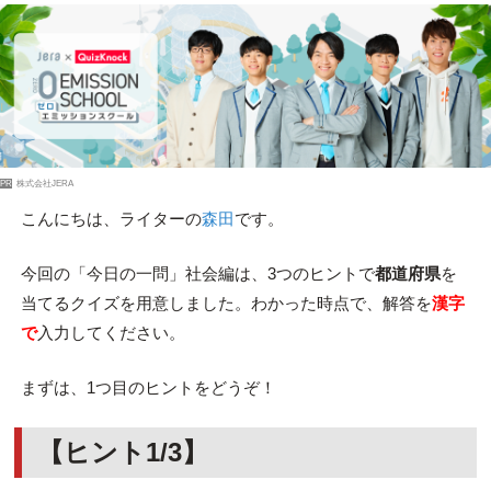
PR
株式会社JERA
こんにちは、ライターの
森田
です。
今回の「今日の一問」社会編は、3つのヒントで
都道府県
を
当てるクイズを用意しました。わかった時点で、解答を
漢字
で
入力してください。
まずは、1つ目のヒントをどうぞ！
【ヒント1/3】