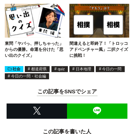
東問「ヤバっ、押しちゃった」
間違えると即終了！「トロッコ
からの優勝。命運を分けた「思
アドベンチャー風」二択クイズ
い出のクイズ」
に挑戦！
社会
#
都道府県
#
quiz
#
日本地理
#
今日の一問
#
今日の一問・社会編
この記事をSNSでシェア
この記事を書いた人