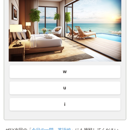
w
u
i
ぜひ次回の「
今日の一問 英語編
」にも挑戦してください