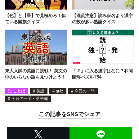
【色】と【星】で見極めろ！似
【混乱注意】読み仮名より漢字
ている国旗クイズ
の数が多い熟語クイズ
東大入試の英語に挑戦！ 英文の
「？」に入る漢字はなに？和同
中のいらない語を見つけよう！
開珎パズル154
ことば
#
英語
#
quiz
#
今日の一問
#
今日の一問・英語編
この記事をSNSでシェア