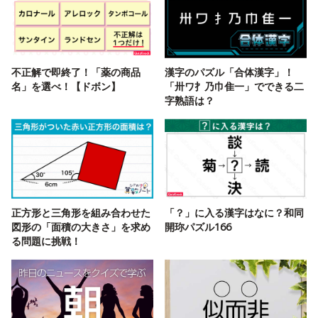
不正解で即終了！「薬の商品
漢字のパズル「合体漢字」！
名」を選べ！【ドボン】
「卅ワ扌乃巾隹一」でできる二
字熟語は？
正方形と三角形を組み合わせた
「？」に入る漢字はなに？和同
図形の「面積の大きさ」を求め
開珎パズル166
る問題に挑戦！