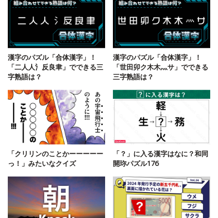
漢字のパズル「合体漢字」！
漢字のパズル「合体漢字」！
「二人人氵反良聿」でできる三
「世田卯ク木木灬サ」でできる
字熟語は？
三字熟語は？
「クリリンのことかーーーーー
「？」に入る漢字はなに？和同
っ！」みたいなクイズ
開珎パズル176