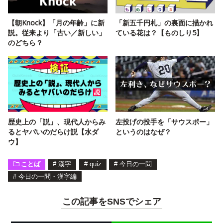
【朝Knock】「月の年齢」に新
「新五千円札」の裏面に描かれ
説。従来より「古い／新しい」
ている花は？【ものしり5】
のどちら？
歴史上の「説」、現代人からみ
左投げの投手を「サウスポー」
るとヤバいのだらけ説【水ダ
というのはなぜ？
ウ】
ことば
#
漢字
#
quiz
#
今日の一問
#
今日の一問・漢字編
この記事をSNSでシェア