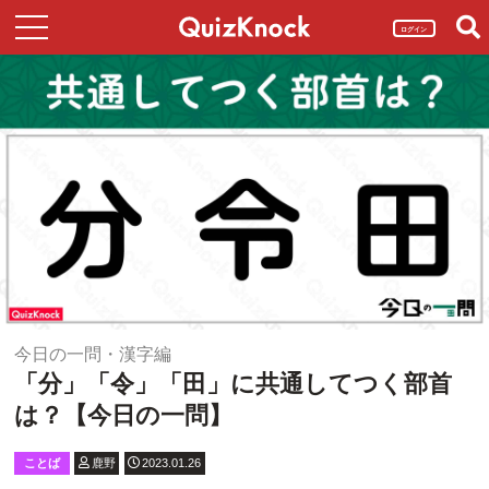
ログイン
今日の一問・漢字編
「分」「令」「田」に共通してつく部首
は？【今日の一問】
ことば
鹿野
2023.01.26