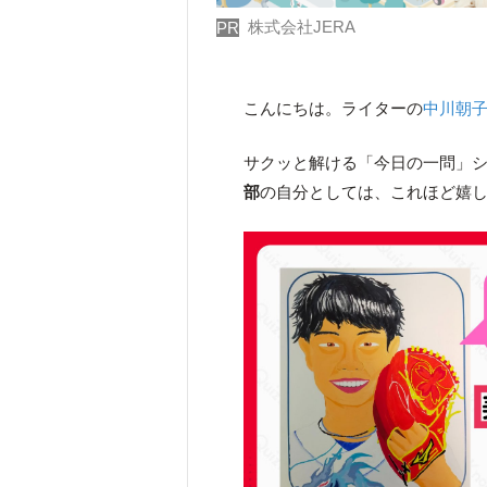
株式会社JERA
PR
こんにちは。ライターの
中川朝
サクッと解ける「今日の一問」
部
の自分としては、これほど嬉