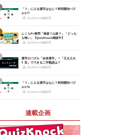
「？」に入る漢字はなに？和同開珎パズ
ル177
QuizKnock編集部
ふくらP×東問「海派？山派？」「どっち
も怖い」【QuizKnock雑談中】
QuizKnock編集部
漢字のパズル「合体漢字」！「又火土火
忄言」でできる二字熟語は？
QuizKnock編集部
「？」に入る漢字はなに？和同開珎パズ
ル176
QuizKnock編集部
連載企画