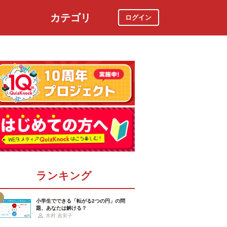
カテゴリ
ログイン
社会
スポーツ
時事ニュース
特集
ランキング
小学生でできる「転がる2つの円」の問
題、あなたは解ける？
木村 真実子