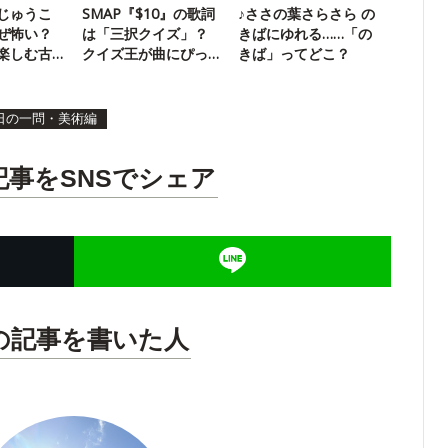
じゅうこ
SMAP『$10』の歌詞
♪ささの葉さらさら の
ぜ怖い？
は「三択クイズ」？
きばにゆれる……「の
楽しむ古
クイズ王が曲にぴっ
きば」ってどこ？
たりの問題文を考え
る
日の一問・美術編
記事をSNSでシェア
の記事を書いた人