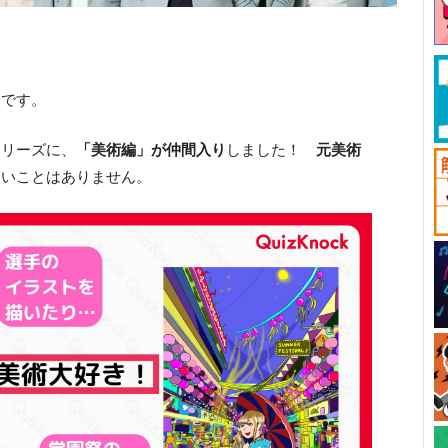
子
です。
シリーズに、
「美術編」が仲間入り
しました！
元美術
しいことはありません。