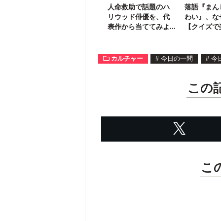
人命救助で話題のハ
落語『まん
リウッド俳優を、代
わい』、な
表作から当ててみよ
【クイズで
う！
典落語】
カルチャー
#
今日の一問
#
今
この
こ