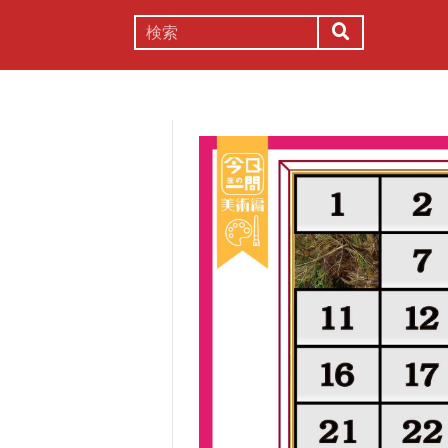
謎解き
コラム
常識
理系