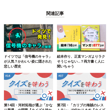
関連記事
ドイツでは「信号機のキャラ」
絵本作り、正直マンガよりラク
が人気？かわいい姿に隠された
そうじゃない…？両方書く人に
悲しい歴史
聞いちゃう
第14回・河村拓哉が選ぶ「かな
第7回・「カリブの海賊のレス
り普通」の問題【クイズを味わ
トラン」で伝わります【クイズ