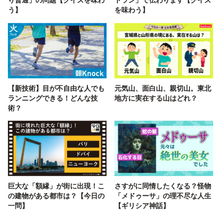
う】
を味わう】
【新技術】目が不自由な人でも
元気山、面白山、親切山。東北
ランニングできる！どんな技
地方に実在する山はどれ？
術？
巨大な「額縁」が街に出現！こ
さすがに同情したくなる？怪物
の建物がある都市は？【今日の
「メドゥーサ」の理不尽な人生
一問】
【ギリシア神話】