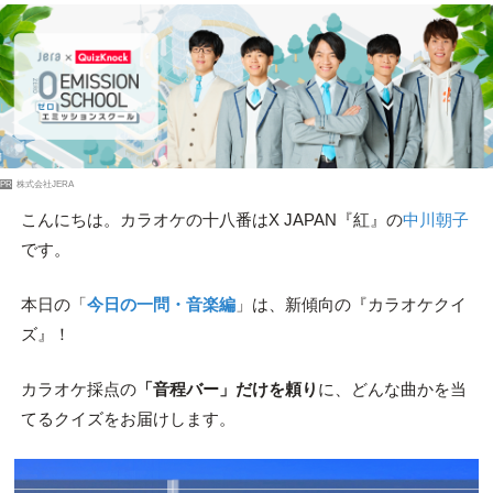
PR
株式会社JERA
こんにちは。カラオケの十八番はX JAPAN『紅』の
中川朝子
です。
本日の「
今日の一問・音楽編
」は、新傾向の『カラオケクイ
ズ』！
カラオケ採点の
「音程バー」だけを頼り
に、どんな曲かを当
てるクイズをお届けします。