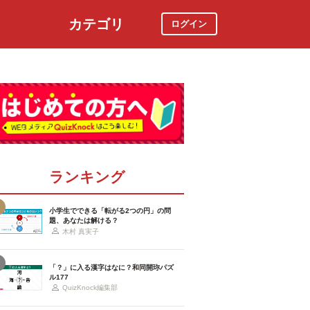
カテゴリ
ログイン
社会
スポーツ
時事ニュース
特集
ランキング
小学生でできる「転がる2つの円」の問
題、あなたは解ける？
木村 真実子
「？」に入る漢字はなに？和同開珎パズ
ル177
QuizKnock編集部