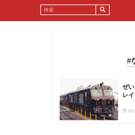
謎解き
コラム
常識
理系
#
ぜい
レイ
201