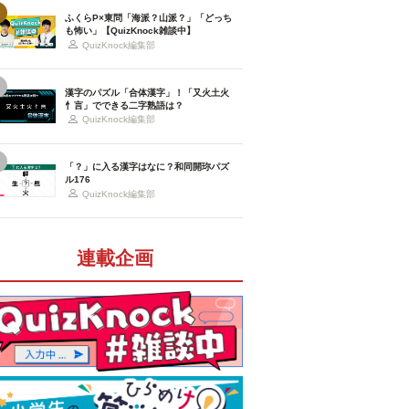
ふくらP×東問「海派？山派？」「どっち
も怖い」【QuizKnock雑談中】
QuizKnock編集部
漢字のパズル「合体漢字」！「又火土火
忄言」でできる二字熟語は？
QuizKnock編集部
「？」に入る漢字はなに？和同開珎パズ
ル176
QuizKnock編集部
連載企画