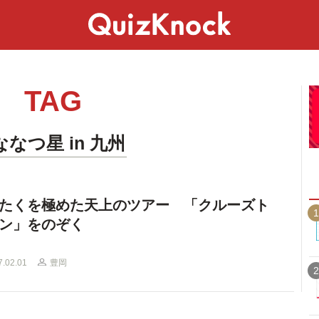
スペシャル
ライフ
ことば
カルチャー
TAG
ななつ星 in 九州
たくを極めた天上のツアー 「クルーズト
1
ン」をのぞく
7.02.01
豊岡
2