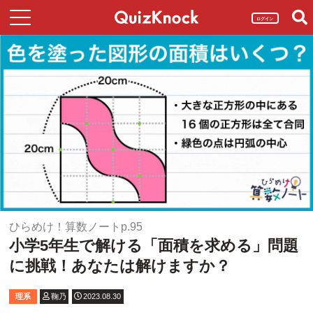
ログイン
ひらめけ！算数ノートp.95
小学5年生で解ける「面積を求める」問題
に挑戦！あなたは解けますか？
理系
鞠乃
2023.08.30