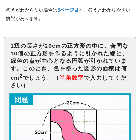
答えがわからない場合は
3ページ目
へ。答えとわかりやすい
解説があります。
1辺の長さが20cmの正方形の中に、合同な
16個の正方形を作るように引かれた線と、
緑色の点が中心となる円弧が引かれていま
す。このとき、色を塗った図形の面積は何
2
cm
でしょう。（
半角数字
で入力してくだ
さい）