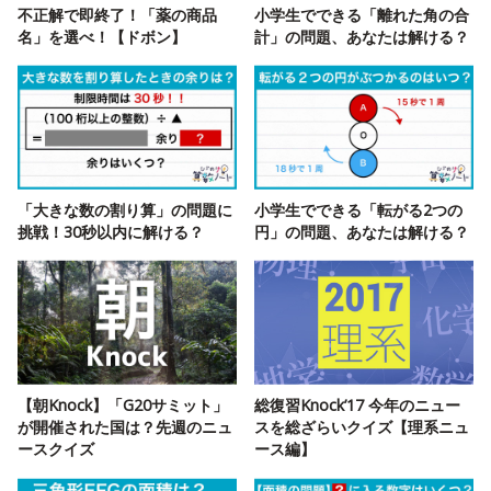
不正解で即終了！「薬の商品
小学生でできる「離れた角の合
名」を選べ！【ドボン】
計」の問題、あなたは解ける？
「大きな数の割り算」の問題に
小学生でできる「転がる2つの
挑戦！30秒以内に解ける？
円」の問題、あなたは解ける？
【朝Knock】「G20サミット」
総復習Knock’17 今年のニュー
が開催された国は？先週のニュ
スを総ざらいクイズ【理系ニュ
ースクイズ
ース編】