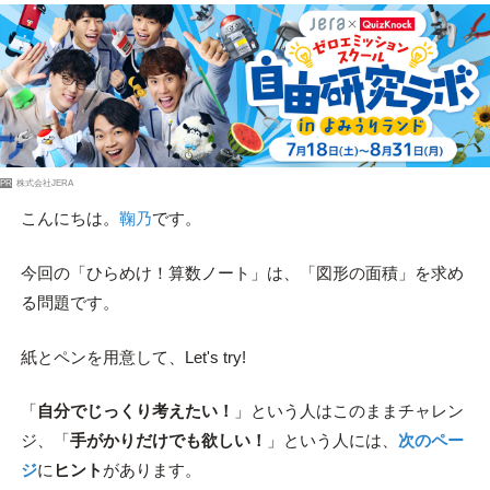
PR
株式会社JERA
こんにちは。
鞠乃
です。
今回の「ひらめけ！算数ノート」は、「図形の面積」を求め
る問題です。
紙とペンを用意して、Let's try!
「
自分でじっくり考えたい！
」という人はこのままチャレン
ジ、「
手がかりだけでも欲しい！
」という人には、
次のペー
ジ
に
ヒント
があります。