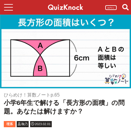
ログイン
ひらめけ！算数ノートp.65
小学6年生で解ける「長方形の面積」の問
題。あなたは解けますか？
理系
鞠乃
2023.02.01