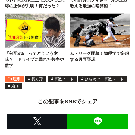
球の正体が判明！何だった？
教える最強の暗算術！
「勾配9％」ってどういう意
ム・リーグ開幕！物理学で妄想
味？ ドライブに隠れた数字や
する月面野球
数学
理系
#
長方形
#
算数ノート
#
ひらめけ！算数ノート
#
扇形
この記事をSNSでシェア