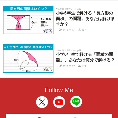
ひらめけ！算数ノートp.65
小学6年生で解ける「長方形の
面積」の問題。あなたは解けま
すか？
鞠乃
2023.02.01
ひらめけ！算数ノート p.38
小学6年生で解ける「面積の問
題」、あなたは何分で解ける？
伊東
2022.07.27
Follow Me