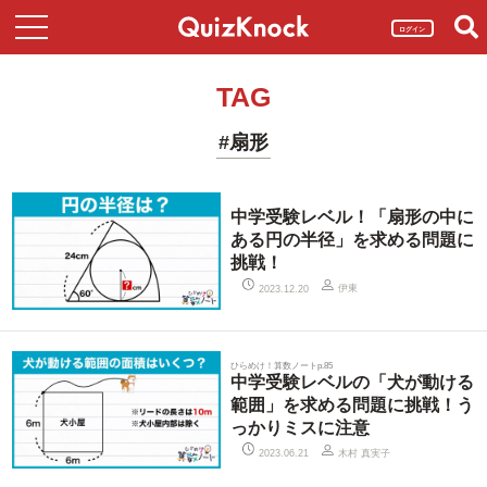
ログイン
TAG
#扇形
中学受験レベル！「扇形の中に
ある円の半径」を求める問題に
挑戦！
伊東
2023.12.20
ひらめけ！算数ノートp.85
中学受験レベルの「犬が動ける
範囲」を求める問題に挑戦！う
っかりミスに注意
木村 真実子
2023.06.21