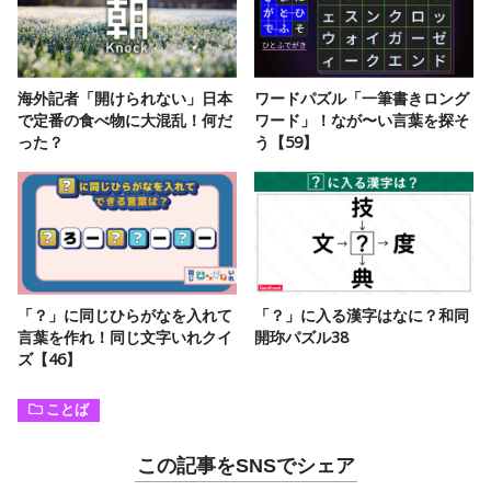
海外記者「開けられない」日本
ワードパズル「一筆書きロング
で定番の食べ物に大混乱！何だ
ワード」！なが〜い言葉を探そ
った？
う【59】
「？」に同じひらがなを入れて
「？」に入る漢字はなに？和同
言葉を作れ！同じ文字いれクイ
開珎パズル38
ズ【46】
ことば
この記事をSNSでシェア