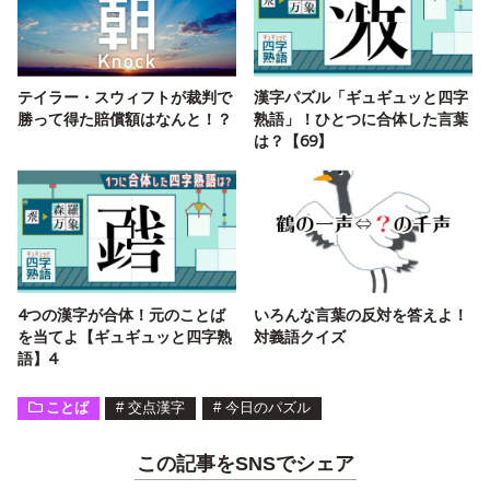
テイラー・スウィフトが裁判で
漢字パズル「ギュギュッと四字
勝って得た賠償額はなんと！？
熟語」！ひとつに合体した言葉
は？【69】
4つの漢字が合体！元のことば
いろんな言葉の反対を答えよ！
を当てよ【ギュギュッと四字熟
対義語クイズ
語】4
ことば
#
交点漢字
#
今日のパズル
この記事をSNSでシェア