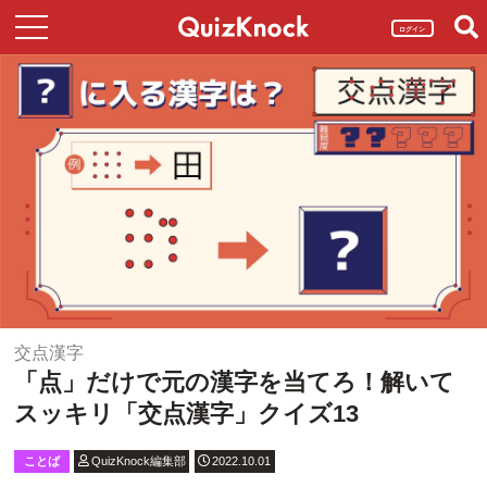
ログイン
交点漢字
「点」だけで元の漢字を当てろ！解いて
スッキリ「交点漢字」クイズ13
ことば
QuizKnock編集部
2022.10.01