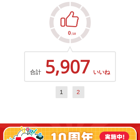
5,907
合計
いいね
1
2