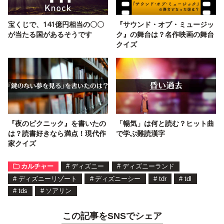
宝くじで、141億円相当の〇〇
『サウンド・オブ・ミュージッ
が当たる国があるそうです
ク』の舞台は？名作映画の舞台
クイズ
『夜のピクニック』を書いたの
「暢気」は何と読む？ヒット曲
は？読書好きなら満点！現代作
で学ぶ難読漢字
家クイズ
カルチャー
#
ディズニー
#
ディズニーランド
#
ディズニーリゾート
#
ディズニーシー
#
tdr
#
tdl
#
tds
#
ソアリン
この記事をSNSでシェア