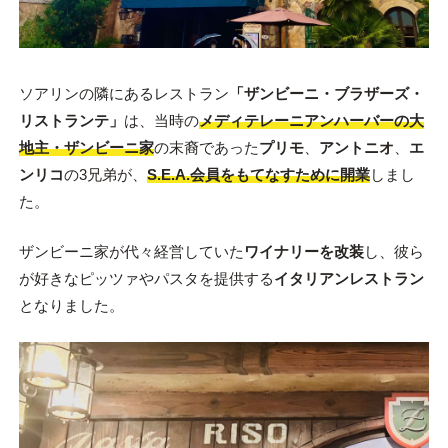
ソアリンの隣にあるレストラン
「ザンビーニ・ブラザーズ・
リストランテ」
は、当時の
メディテレーニアンハーバーの大
地主・ザンビーニ家
の末裔であった
プリモ
、
アントニオ
、
エ
ンリコ
の3兄弟が、
S.E.A.会員をもてなすために開業
しまし
た。
ザンビーニ家が代々経営していた
ワイナリーを改装
し、彼ら
が好きなピッツァやパスタを提供する
イタリアンレストラン
となりました。