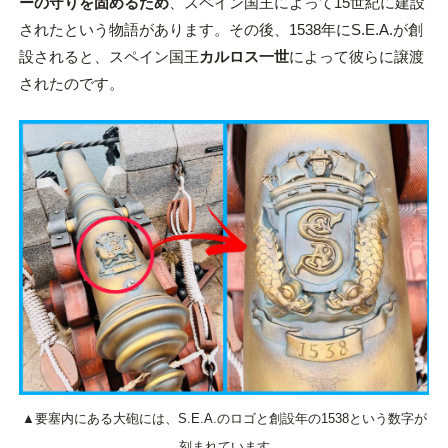
ーの守りを固めるため
、スペイン国王によって15世紀に建設
されたという物語があります。その後、1538年にS.E.A.が創
設されると、スペイン国王
カルロス一世
によって彼らに譲渡
されたのです。
▲要塞内にある大砲には、S.E.A.のロゴと創設年の1538という数字が
刻まれています