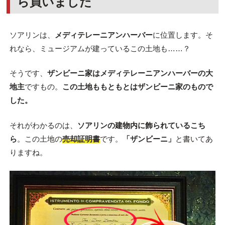
ら買いました
ソアリンは、
メディテレーニアンハーバー
に位置します。そ
れなら、ミュージアムが建っているこの土地も……？
そうです、
ザンビーニ家はメディテレーニアンハーバーの大
地主
ですもの。
この土地ももともとはザンビーニ家のもので
した。
それがわかるのは、
ソアリンの建物内に飾られているこち
ら
。この土地の
売却証明書
です。
「ザンビーニ」
と書いてあ
りますね。