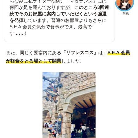
ちなみに私ライター胡桃、「マゼランズ」には
何回か足を運んでおりますが、
このところ3回連
続でそのお部屋に案内していただくという強運
胡桃
を発揮
しています。普通のお部屋よりもさらに
S.E.A.会員の気分で食事ができ、最高で
す……！
また、同じく要塞内にある
「リフレスコス」
は、
S.E.A.会員
が軽食をとる場として開業
しました。