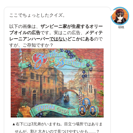
ここでちょっとしたクイズ。
以下の画像は、
ザンビーニ家が生産するオリー
胡桃
ブオイルの広告
です。実はこの広告、
メディテ
レーニアンハーバー
ではない
どこかにある
ので
すが、ご存知ですか？
▲右下には3兄弟がいますね。目立つ場所ではありま
せんが、割と大きいので見つけやすいかも……？