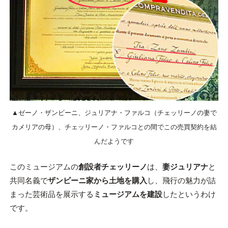
▲ゼーノ・ザンビーニ、ジュリアナ・ファルコ（チェッリーノの妻で
カメリアの母）、チェッリーノ・ファルコとの間でこの売買契約を結
んだようです
このミュージアムの
創設者チェッリーノ
は、
妻ジュリアナ
と
共同名義で
ザンビーニ家から土地を購入
し、飛行の魅力が詰
まった芸術品を展示する
ミュージアムを建設
したというわけ
です。