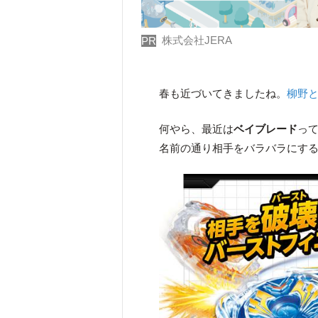
株式会社JERA
PR
春も近づいてきましたね。
柳野
何やら、最近は
ベイブレード
っ
名前の通り相手をバラバラにす