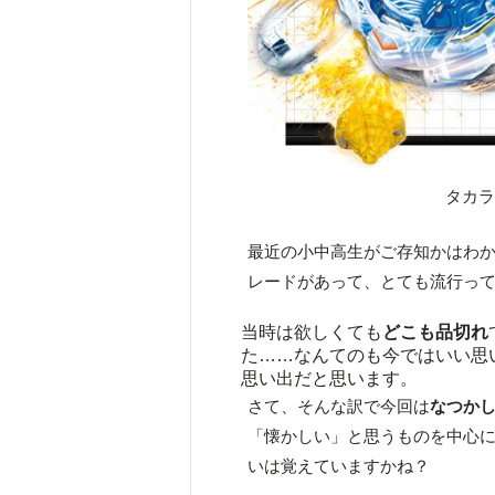
タカラト
最近の小中高生がご存知かはわか
レードがあって、とても流行っ
当時は欲しくても
どこも品切れ
た……なんてのも今ではいい思
思い出だと思います。
さて、そんな訳で今回は
なつか
「懐かしい」と思うものを中心
いは覚えていますかね？