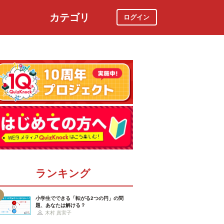
カテゴリ
ログイン
社会
スポーツ
時事ニュース
特集
ランキング
小学生でできる「転がる2つの円」の問
題、あなたは解ける？
木村 真実子