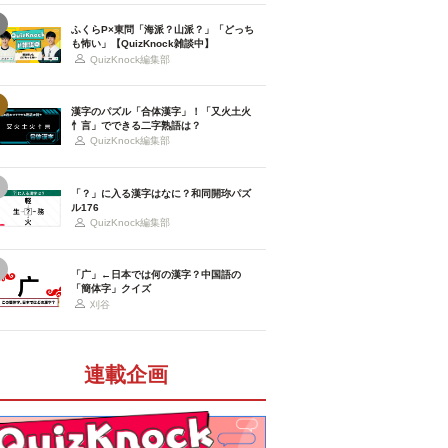
ふくらP×東問「海派？山派？」「どっち
も怖い」【QuizKnock雑談中】
QuizKnock編集部
漢字のパズル「合体漢字」！「又火土火
忄言」でできる二字熟語は？
QuizKnock編集部
「？」に入る漢字はなに？和同開珎パズ
ル176
QuizKnock編集部
「广」←日本では何の漢字？中国語の
「簡体字」クイズ
刈谷
連載企画