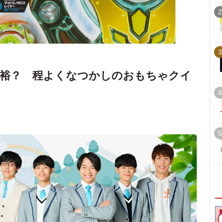
2
3
余裕？ 程よくなつかしのおもちゃクイ
4
5