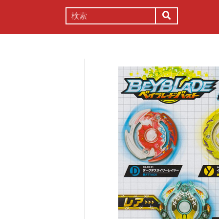
謎解き
コラム
常識
理系