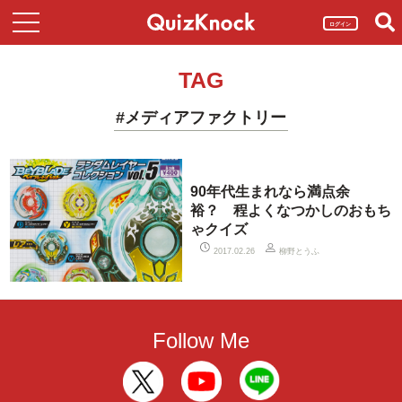
ログイン
TAG
#メディアファクトリー
90年代生まれなら満点余
裕？ 程よくなつかしのおもち
ゃクイズ
柳野とうふ
2017.02.26
Follow Me