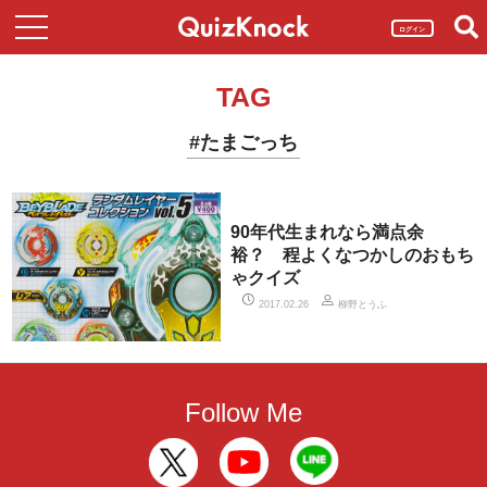
ログイン
TAG
#たまごっち
90年代生まれなら満点余
裕？ 程よくなつかしのおもち
ゃクイズ
柳野とうふ
2017.02.26
Follow Me