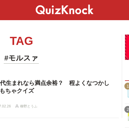
スペシャル
ライフ
ことば
カルチャー
TAG
#モルスァ
年代生まれなら満点余裕？ 程よくなつかし
1
もちゃクイズ
7.02.26
柳野とうふ
2