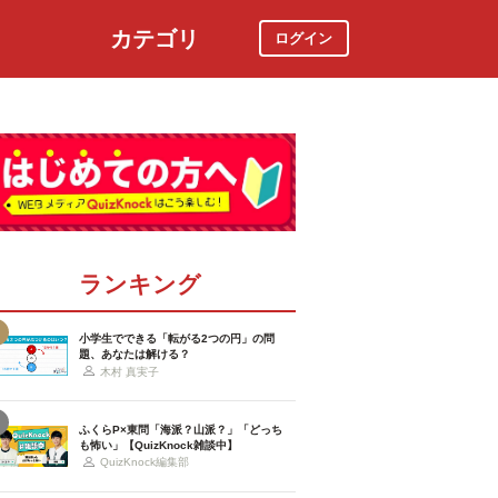
カテゴリ
ログイン
社会
スポーツ
時事ニュース
特集
ランキング
小学生でできる「転がる2つの円」の問
題、あなたは解ける？
木村 真実子
ふくらP×東問「海派？山派？」「どっち
も怖い」【QuizKnock雑談中】
QuizKnock編集部