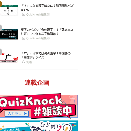
「？」に入る漢字はなに？和同開珎パズ
ル176
QuizKnock編集部
漢字のパズル「合体漢字」！「又火土火
忄言」でできる二字熟語は？
QuizKnock編集部
「广」←日本では何の漢字？中国語の
「簡体字」クイズ
刈谷
連載企画