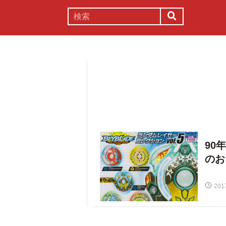
謎解き
コラム
常識
理系
90
のお
201