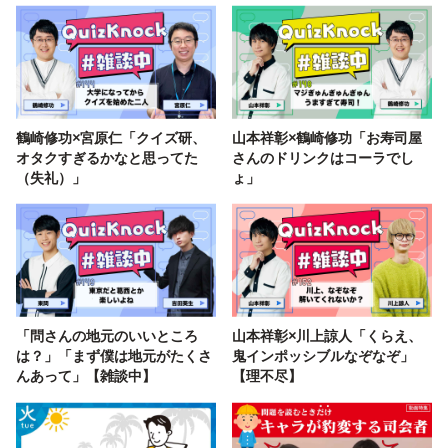
鶴崎修功×宮原仁「クイズ研、
山本祥彰×鶴崎修功「お寿司屋
オタクすぎるかなと思ってた
さんのドリンクはコーラでし
（失礼）」
ょ」
「問さんの地元のいいところ
山本祥彰×川上諒人「くらえ、
は？」「まず僕は地元がたくさ
鬼インポッシブルなぞなぞ」
んあって」【雑談中】
【理不尽】