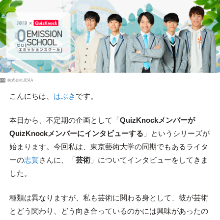
PR
株式会社JERA
こんにちは、
はぶき
です。
本日から、不定期の企画として「
QuizKnockメンバーが
QuizKnockメンバーにインタビューする
」というシリーズが
始まります。今回私は、東京藝術大学の同期でもあるライタ
ーの
志賀
さんに、「
芸術
」についてインタビューをしてきま
した。
種類は異なりますが、私も芸術に関わる身として、彼が芸術
とどう関わり、どう向き合っているのかには興味があったの