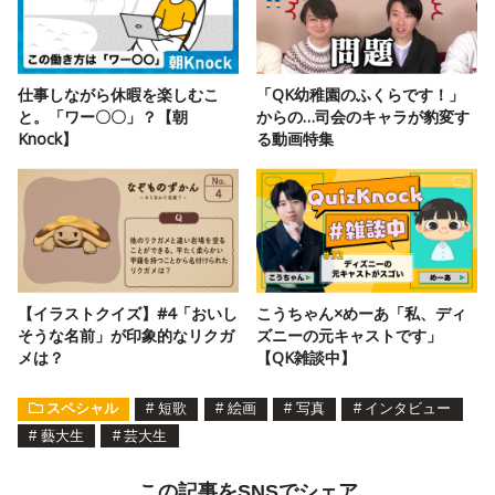
仕事しながら休暇を楽しむこ
「QK幼稚園のふくらです！」
と。「ワー〇〇」？【朝
からの…司会のキャラが豹変す
Knock】
る動画特集
【イラストクイズ】#4「おいし
こうちゃん×めーあ「私、ディ
そうな名前」が印象的なリクガ
ズニーの元キャストです」
メは？
【QK雑談中】
スペシャル
#
短歌
#
絵画
#
写真
#
インタビュー
#
藝大生
#
芸大生
この記事をSNSでシェア