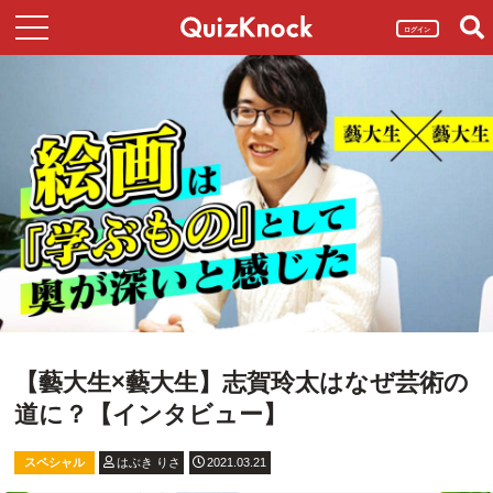
ログイン
【藝大生×藝大生】志賀玲太はなぜ芸術の
道に？【インタビュー】
スペシャル
はぶき りさ
2021.03.21