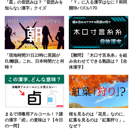
「皿」の音読みは？「音読みを
「？」に入る漢字はなに？和同
知らない漢字」クイズ
開珎パズル170
「現地時間31日23時に英国が
【難問】「木口寸言糸糸」を組
EU離脱」これ、日本時間だと何
み合わせてできる熟語は？【合
時？
体漢字】
まるで消毒用アルコール！？謎
桜を見るのは「花見」なのに、
の漢字「卣」の意味は？【今日
紅葉を見るのは「紅葉狩り」。
の一問】
なぜ？