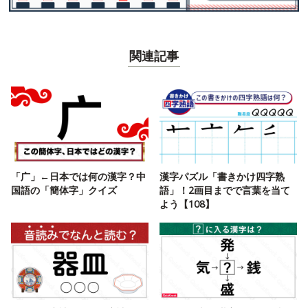
関連記事
「广」←日本では何の漢字？中
漢字パズル「書きかけ四字熟
国語の「簡体字」クイズ
語」！2画目までで言葉を当て
よう【108】