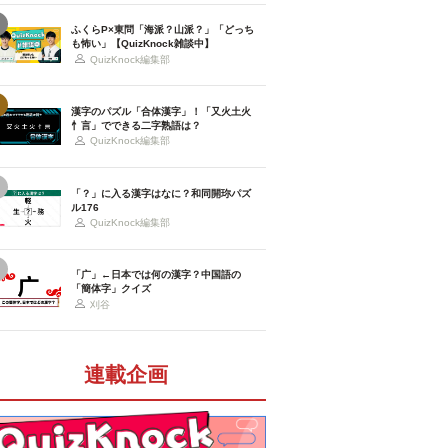
ふくらP×東問「海派？山派？」「どっち
も怖い」【QuizKnock雑談中】
QuizKnock編集部
漢字のパズル「合体漢字」！「又火土火
忄言」でできる二字熟語は？
QuizKnock編集部
「？」に入る漢字はなに？和同開珎パズ
ル176
QuizKnock編集部
「广」←日本では何の漢字？中国語の
「簡体字」クイズ
刈谷
連載企画