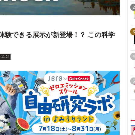
2
3
を体験できる展示が新登場！？ この科学
4
.11.24
5