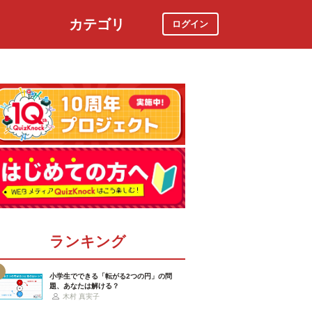
カテゴリ
ログイン
社会
スポーツ
時事ニュース
特集
ランキング
小学生でできる「転がる2つの円」の問
題、あなたは解ける？
木村 真実子