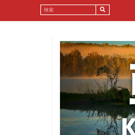
謎解き
コラム
常識
理系