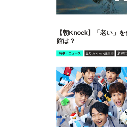
【朝Knock】「老い」
館は？
時事・ニュース
QuizKnock編集部
2023