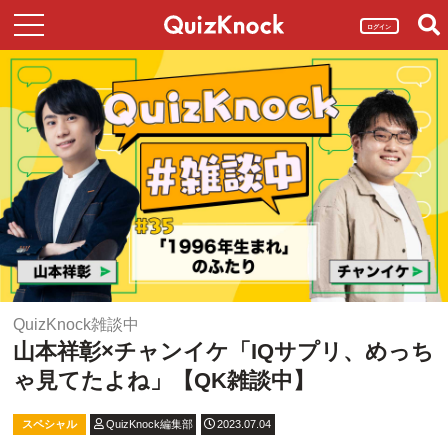
ログイン
QuizKnock雑談中
山本祥彰×チャンイケ「IQサプリ、めっち
ゃ見てたよね」【QK雑談中】
スペシャル
QuizKnock編集部
2023.07.04