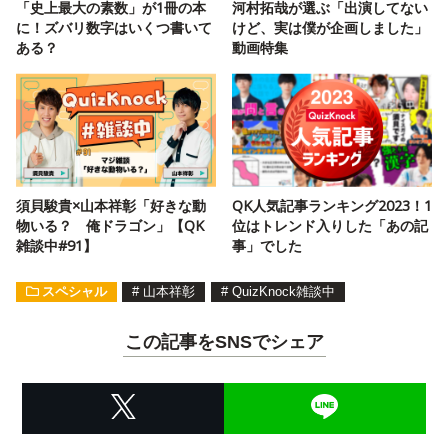
「史上最大の素数」が1冊の本
河村拓哉が選ぶ「出演してない
に！ズバリ数字はいくつ書いて
けど、実は僕が企画しました」
ある？
動画特集
須貝駿貴×山本祥彰「好きな動
QK人気記事ランキング2023！1
物いる？ 俺ドラゴン」【QK
位はトレンド入りした「あの記
雑談中#91】
事」でした
スペシャル
#
山本祥彰
#
QuizKnock雑談中
この記事をSNSでシェア