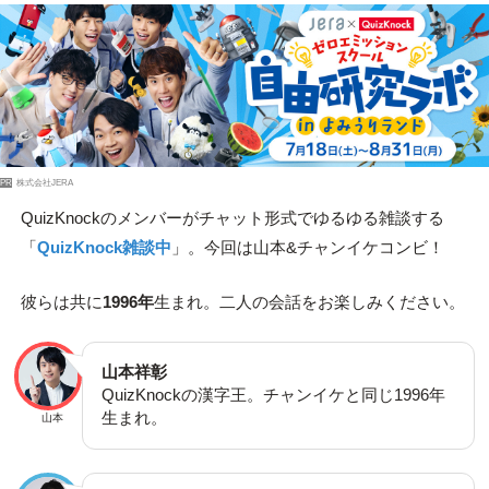
PR
株式会社JERA
QuizKnockのメンバーがチャット形式でゆるゆる雑談する
「
QuizKnock雑談中
」。今回は山本&チャンイケコンビ！
彼らは共に
1996年
生まれ。二人の会話をお楽しみください。
山本祥彰
QuizKnockの漢字王。チャンイケと同じ1996年
生まれ。
山本