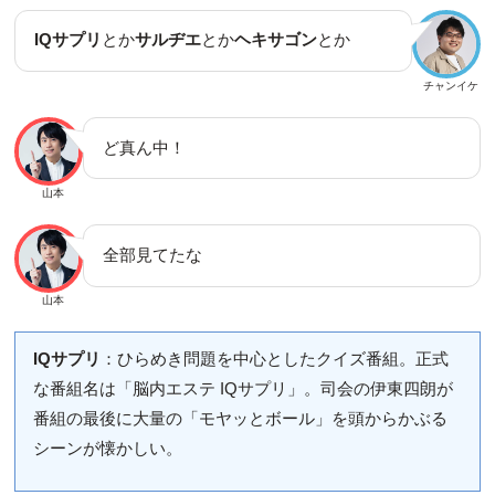
IQサプリ
とか
サルヂエ
とか
ヘキサゴン
とか
チャンイケ
ど真ん中！
山本
全部見てたな
山本
IQサプリ
：ひらめき問題を中心としたクイズ番組。正式
な番組名は「脳内エステ IQサプリ」。司会の伊東四朗が
番組の最後に大量の「モヤッとボール」を頭からかぶる
シーンが懐かしい。