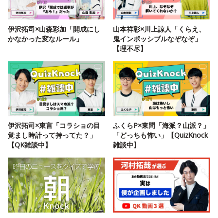
伊沢拓司×山森彩加「開成にし
山本祥彰×川上諒人「くらえ、
かなかった変なルール」
鬼インポッシブルなぞなぞ」
【理不尽】
伊沢拓司×東言「コラショの目
ふくらP×東問「海派？山派？」
覚まし時計って持ってた？」
「どっちも怖い」【QuizKnock
【QK雑談中】
雑談中】