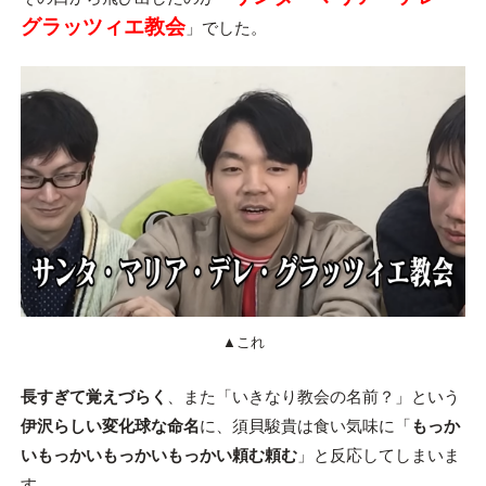
グラッツィエ教会
」でした。
▲これ
長すぎて覚えづらく
、また「いきなり教会の名前？」という
伊沢らしい変化球な命名
に、須貝駿貴は食い気味に「
もっか
いもっかいもっかいもっかい頼む頼む
」と反応してしまいま
す。