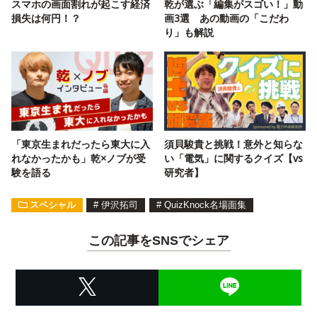
スマホの画面割れが起こす経済
乾が選ぶ「編集がスゴい！」動
損失は何円！？
画3選 あの動画の「こだわ
り」も解説
「東京生まれだったら東大に入
須貝駿貴と挑戦！意外と知らな
れなかったかも」乾×ノブが受
い「電気」に関するクイズ【vs
験を語る
研究者】
スペシャル
#
伊沢拓司
#
QuizKnock名場面集
この記事をSNSでシェア