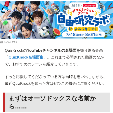
PR
株式会社JERA
QuizKnockの
YouTubeチャンネルの名場面
を振り返る企画
「
QuizKnock名場面集
」。これまで公開された動画のなか
で、おすすめのシーンを紹介していきます。
ずっと応援してくださっている方は当時を思い出しながら、
最近QuizKnockを知った方はぜひこの機会にご覧ください。
まずはオーソドックスな名前か
ら……