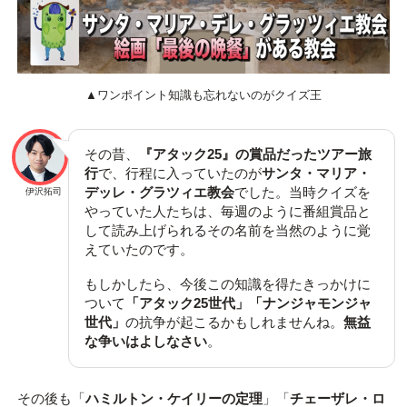
▲ワンポイント知識も忘れないのがクイズ王
その昔、
『アタック25』の賞品だったツアー旅
行
で、行程に入っていたのが
サンタ・マリア・
デッレ・グラツィエ教会
でした。当時クイズを
伊沢拓司
やっていた人たちは、毎週のように番組賞品と
して読み上げられるその名前を当然のように覚
えていたのです。
もしかしたら、今後この知識を得たきっかけに
ついて
「アタック25世代」「ナンジャモンジャ
世代」
の抗争が起こるかもしれませんね。
無益
な争いはよしなさい
。
その後も「
ハミルトン・ケイリーの定理
」「
チェーザレ・ロ