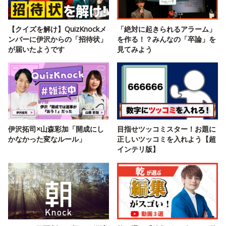
【クイズを解け】QuizKnockメ
「絶対に起きられるアラーム」
ンバーに伊沢からの「招待状」
を作る！？みんなの「卒論」を
が届いたようです
見てみよう
伊沢拓司×山森彩加「開成にし
目指せツッコミスター！お題に
かなかった変なルール」
正しいツッコミを入れよう【超
インテリ版】