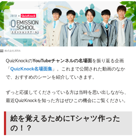
PR
株式会社JERA
QuizKnockの
YouTubeチャンネルの名場面
を振り返る企画
「
QuizKnock名場面集
」。これまで公開された動画のなか
で、おすすめのシーンを紹介していきます。
ずっと応援してくださっている方は当時を思い出しながら、
最近QuizKnockを知った方はぜひこの機会にご覧ください。
絵を覚えるためにTシャツ作った
の！？