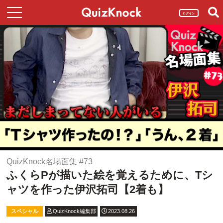
ログイン
QuizKnock名場面集 #73
ふくらPが描いた絵を覚えるために、Tシ
ャツを作った伊沢拓司【2着も】
スペシャル
QuizKnock編集部
2023.08.26