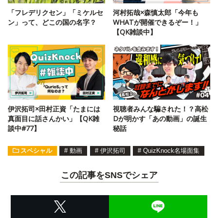
「フレデリクセン」「ミケルセ
河村拓哉×森慎太郎「今年も
ン」って、どこの国の名字？
WHATが開催できるぞー！」
【QK雑談中】
伊沢拓司×田村正資「たまには
視聴者みんな騙された！？高松
真面目に話さんかい」【QK雑
Dが明かす「あの動画」の誕生
談中#77】
秘話
スペシャル
#
動画
#
伊沢拓司
#
QuizKnock名場面集
この記事をSNSでシェア