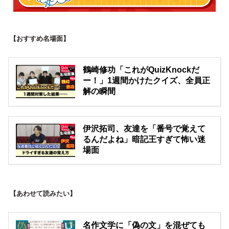
【おすすめ名場面】
鶴崎修功「これがQuizKnockだ
ー！」1週間かけたクイズ、全員正
解の瞬間
伊沢拓司、友達を「番号で覚えて
るんだよね」暗記王すぎて怖い迷
場面
【あわせて読みたい】
名作文学に「偽の文」を混ぜても