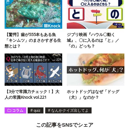
【驚愕】歯が555本もある魚
ジブリ映画『ハウル〇動く
「キンムツ」のまさかすぎる生
城』、〇に入るのは「と」／
態とは？
「の」どっち？
【3分で常識力チェック！】大
ホットドッグはなぜ「ドッグ
人の常識Knock vol.221
（犬）」なのか？
コラム
#
quiz
#
なんかクイズ出してよ
この記事をSNSでシェア