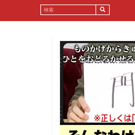
謎解き
コラム
常識
理系