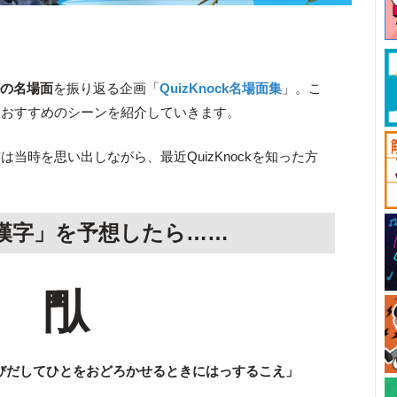
ルの名場面
を振り返る企画「
QuizKnock名場面集
」。こ
、おすすめのシーンを紹介していきます。
当時を思い出しながら、最近QuizKnockを知った方
。
の漢字」を予想したら……
閄
びだしてひとをおどろかせるときにはっするこえ」