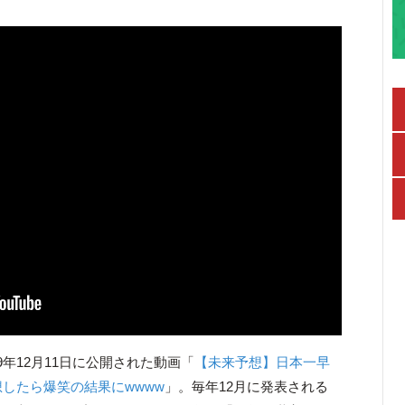
9年12月11日に公開された動画「
【未来予想】日本一早
想したら爆笑の結果にwwww
」。毎年12月に発表される