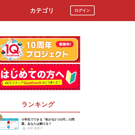
カテゴリ
ログイン
社会
スポーツ
時事ニュース
特集
ランキング
小学生でできる「転がる2つの円」の問
題、あなたは解ける？
木村 真実子