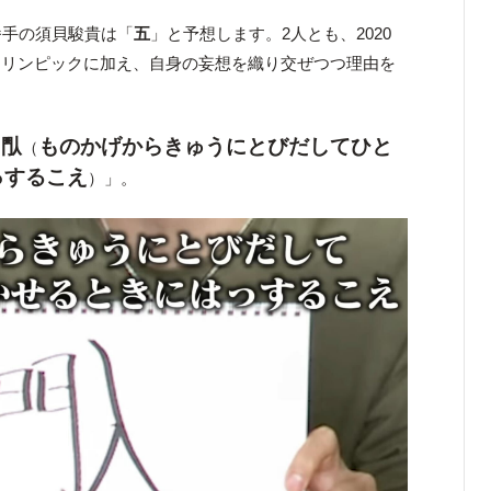
番手の須貝駿貴は「
五
」と予想します。2人とも、2020
オリンピックに加え、自身の妄想を織り交ぜつつ理由を
閄
ものかげからきゅうにとびだしてひと
「
（
っするこえ
）」。