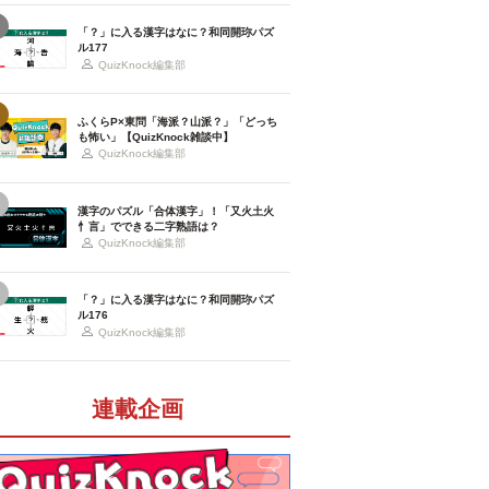
「？」に入る漢字はなに？和同開珎パズ
ル177
QuizKnock編集部
ふくらP×東問「海派？山派？」「どっち
も怖い」【QuizKnock雑談中】
QuizKnock編集部
漢字のパズル「合体漢字」！「又火土火
忄言」でできる二字熟語は？
QuizKnock編集部
「？」に入る漢字はなに？和同開珎パズ
ル176
QuizKnock編集部
連載企画