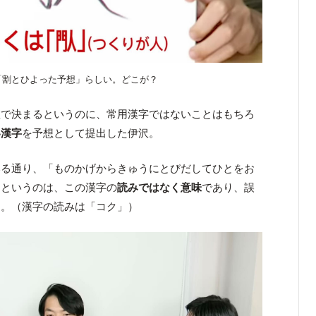
「割とひよった予想」らしい。どこが？
数で決まるというのに、常用漢字ではないことはもちろ
い漢字
を予想として提出した伊沢。
いる通り、「ものかげからきゅうにとびだしてひとをお
」というのは、この漢字の
読みではなく意味
であり、誤
す。（漢字の読みは「コク」）