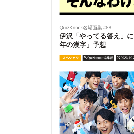
QuizKnock名場面集 #88
伊沢「やってる答え」に
年の漢字」予想
スペシャル
QuizKnock編集部
2023.10.