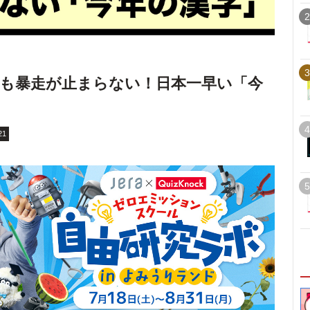
2
3
も暴走が止まらない！日本一早い「今
4
21
5