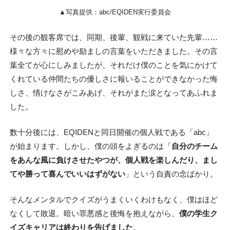
▲写真提供：abc/EQIDEN実行委員会
その後の観客席では、同期、後輩、観戦に来ていた先輩……
様々な方々に慰めや励ましの言葉をいただきました。その言
葉全てが心にしみましたが、それだけ僕のことを気にかけて
くれている仲間たちの優しさに報いることができなかった悔
しさ、情けなさがこみあげ、それがまた涙となってあふれま
した。
数十分後には、EQIDENと同日開催の個人戦である「abc」
が始まります。しかし、僕の頭をよぎるのは「
自分のチーム
をあんな風に負けさせたやつが、個人戦を楽しんだり、まし
てや勝って喜んでいいはずがない
」という自責の念ばかり。
そんなメンタルでクイズがうまくいくわけもなく、僕はほど
なくして敗退。暗い罪悪感と後悔を抱えながら、
僕の学生ク
イズキャリアは終わりを告げました
。