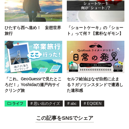
ひたすら西へ進め！ 妄想世界
「ショートケーキ」の「ショー
旅行
ト」って何？【素朴なギモン】
「これ、GeoGuessrで見たとこ
セルフ給油はなぜ自然に止ま
ろだ！」Yoshidaの瀬戸内サイ
る？ガソリンスタンドで遭遇し
クリング旅
た違和感
ライフ
#
思い出のクイズ
#
abc
#
EQIDEN
この記事をSNSでシェア