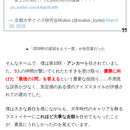
「富士川の戦い」でEQIDEN2018優勝！！！！
pic.twitter.com/kAqto6z4fh
— 京都大学クイズ研究会Mutius (@mutius_kyoto)
March
18, 2018
▲「2018年の栄冠をもう一度」が合言葉だった
そんなチームで、僕は第10区・
アンカー
を任されていまし
た。9人の仲間が繋いでくれたたすきを受け取り、
優勝に向
けた「最後の1問」を答える
という重要な役回り……不用意
な誤答が少なく、安定感のある僕のクイズスタイルが評価さ
れての選出でした。
僕は大きな責任を感じながらも、大学時代のキャリアを飾る
ラストイヤーに
これほど大事な走順
を任せてもらったこと
が、素直にうれしかったのを覚えています。