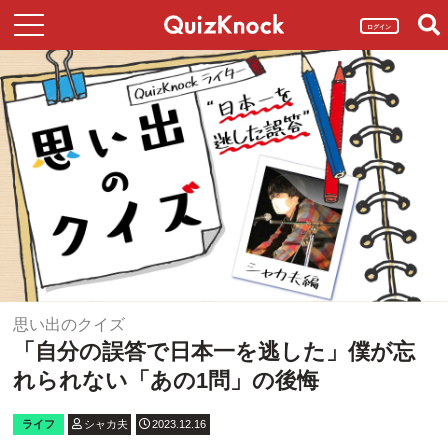
ログイン
思い出のクイズ
「自分の誤答で日本一を逃した」僕が忘
れられない「あの1問」の後悔
ライフ
シャカ夫
2023.12.16