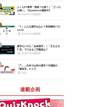
ふくらP×東問「海派？山派？」「どっち
も怖い」【QuizKnock雑談中】
QuizKnock編集部
「？」に入る漢字はなに？和同開珎パズ
ル176
QuizKnock編集部
漢字のパズル「合体漢字」！「又火土火
忄言」でできる二字熟語は？
QuizKnock編集部
「广」←日本では何の漢字？中国語の
「簡体字」クイズ
刈谷
連載企画