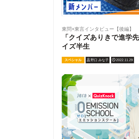
東問×東言インタビュー【後編】
「クイズありきで進学先
イズ半生
スペシャル
野口 みな子
2022.11.29