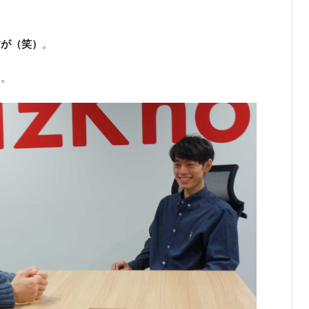
すが（笑）
。
）。