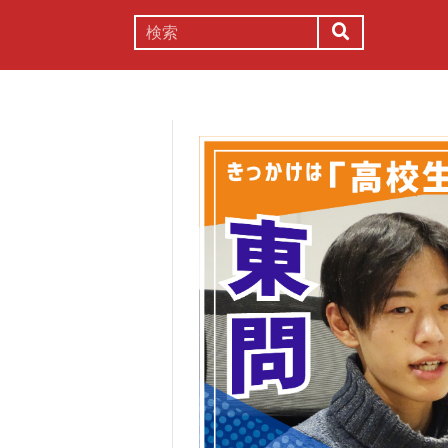
謎解き
コラム
常識
理系