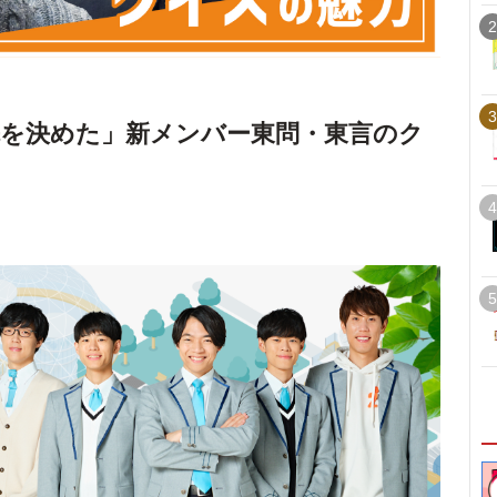
2
3
を決めた」新メンバー東問・東言のク
4
5