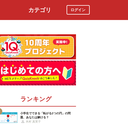
カテゴリ
ログイン
社会
スポーツ
時事ニュース
特集
ランキング
小学生でできる「転がる2つの円」の問
題、あなたは解ける？
木村 真実子