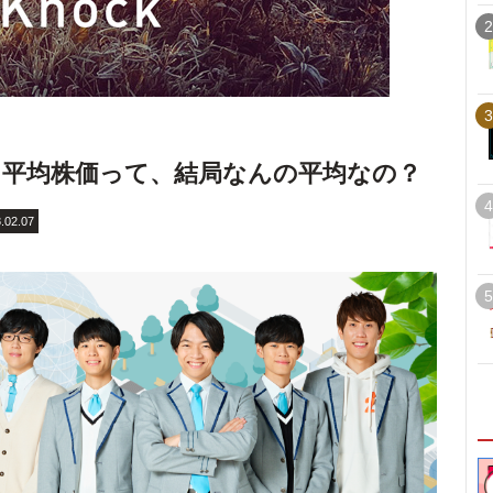
2
3
平均株価って、結局なんの平均なの？
4
.02.07
5