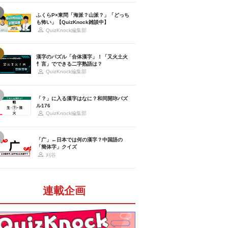
ふくらP×東問「海派？山派？」「どっち
も怖い」【QuizKnock雑談中】
QuizKnock編集部
漢字のパズル「合体漢字」！「又火土火
忄言」でできる二字熟語は？
QuizKnock編集部
「？」に入る漢字はなに？和同開珎パズ
ル176
QuizKnock編集部
「广」←日本では何の漢字？中国語の
「簡体字」クイズ
刈谷
連載企画