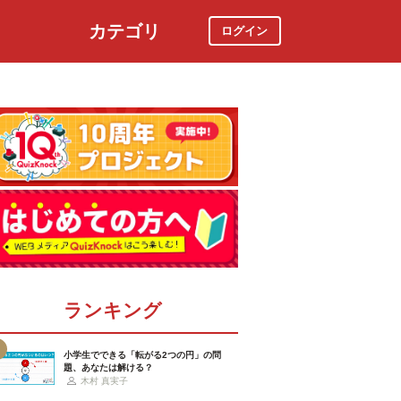
カテゴリ
ログイン
社会
スポーツ
時事ニュース
特集
ランキング
小学生でできる「転がる2つの円」の問
題、あなたは解ける？
木村 真実子