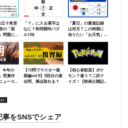
の正十角形
「？」に入る漢字は
「夏日」の最速記録
形の「面
なに？和同開珎パズ
は何月？この時期に
」問題に
ル168
知りたい「お天気」
クイズ
k】今年の
【10問でマスター復
【初心者歓迎】ポケ
」受賞作
習編vol.9】5回分の過
モン？違う？二択ク
ニュース
去問、満点取れる？
イズ！【映画公開記
念】
uiz
記事をSNSでシェア