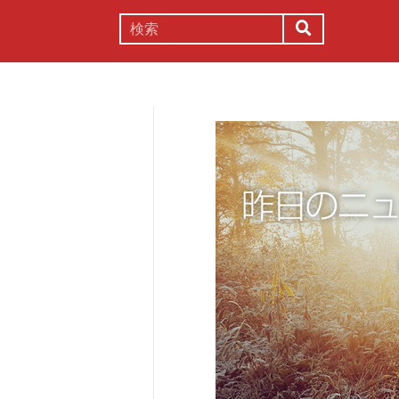
謎解き
コラム
常識
理系