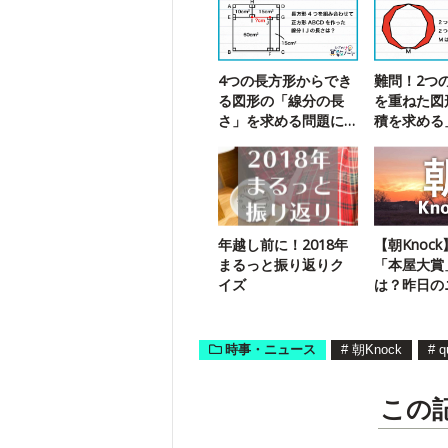
4つの長方形からでき
難問！2つ
る図形の「線分の長
を重ねた図
さ」を求める問題に
積を求める
チャレンジ！
挑戦
年越し前に！2018年
【朝Knoc
まるっと振り返りク
「本屋大賞
イズ
は？昨日の
を振り返る
時事・ニュース
#
朝Knock
#
q
この