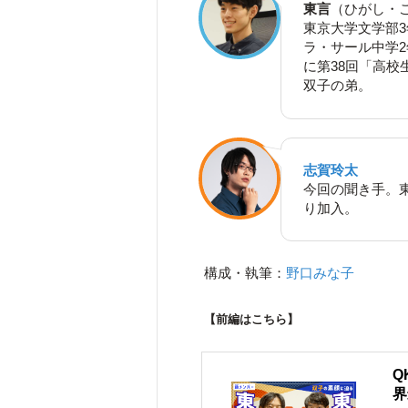
東言
（ひがし・
東京大学文学部
ラ・サール中学
に第38回「高校
双子の弟。
志賀玲太
今回の聞き手。東京
り加入。
構成・執筆：
野口みな子
【前編はこちら】
Q
界