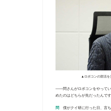
▲ロボコンの部活を
――問さんがロボコンをやって
めたのはどちらが先だったんで
問
僕がクイ研に行った日、言ち