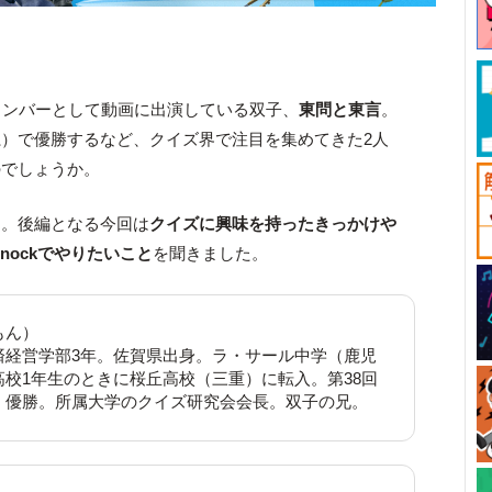
kの新メンバーとして動画に出演している双子、
東問と東言
。
）で優勝するなど、クイズ界で注目を集めてきた2人
のでしょうか。
ー。後編となる今回は
クイズに興味を持ったきっかけや
zKnockでやりたいこと
を聞きました。
もん）
済経営学部3年。佐賀県出身。ラ・サール中学（鹿児
高校1年生のときに桜丘高校（三重）に転入。第38回
」優勝。所属大学のクイズ研究会会長。双子の兄。