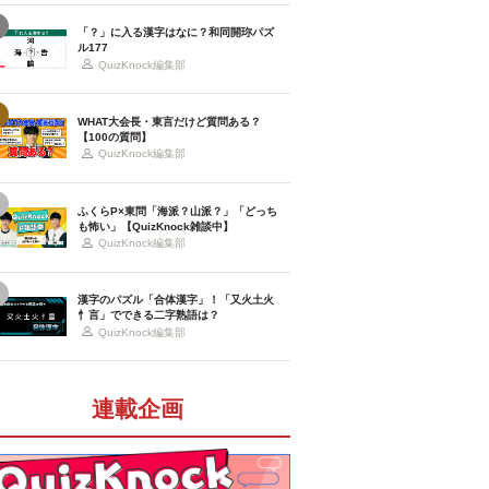
「？」に入る漢字はなに？和同開珎パズ
ル177
QuizKnock編集部
WHAT大会長・東言だけど質問ある？
【100の質問】
QuizKnock編集部
ふくらP×東問「海派？山派？」「どっち
も怖い」【QuizKnock雑談中】
QuizKnock編集部
漢字のパズル「合体漢字」！「又火土火
忄言」でできる二字熟語は？
QuizKnock編集部
連載企画