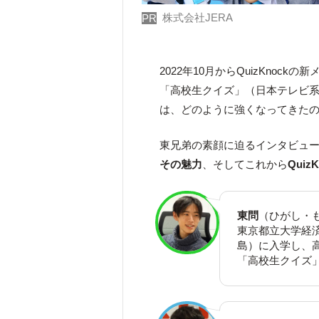
株式会社JERA
PR
2022年10月からQuizKnoc
「高校生クイズ」（日本テレビ系
は、どのように強くなってきた
東兄弟の素顔に迫るインタビュ
その魅力
、そしてこれから
Qui
東問
（ひがし・
東京都立大学経
島）に入学し、
「高校生クイズ