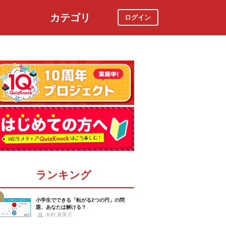
カテゴリ
ログイン
社会
スポーツ
時事ニュース
特集
ランキング
小学生でできる「転がる2つの円」の問
題、あなたは解ける？
木村 真実子