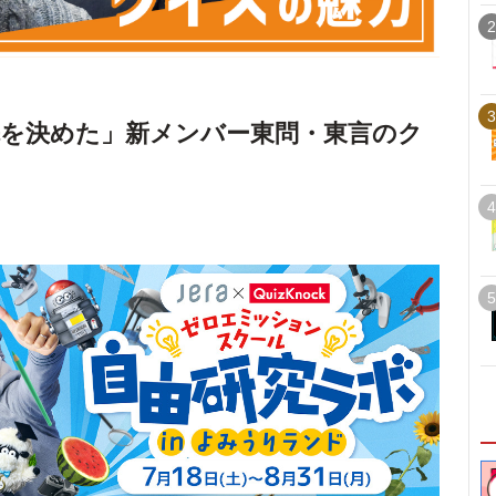
2
3
を決めた」新メンバー東問・東言のク
4
5