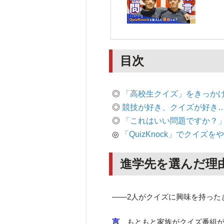
目次
◎
「高校生クイズ」をきっか
◎
競技が好き、クイズが好き
◎
「これはいい問題ですか？
◎
「QuizKnock」でクイズを
進学先を選んだ理
――2人がクイズに興味を持った
言
もともと家族がクイズ番組が好