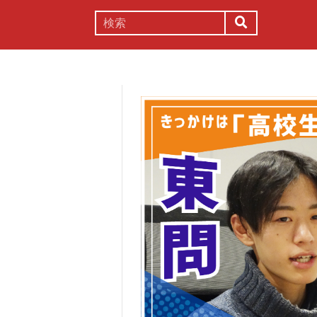
謎解き
コラム
常識
理系