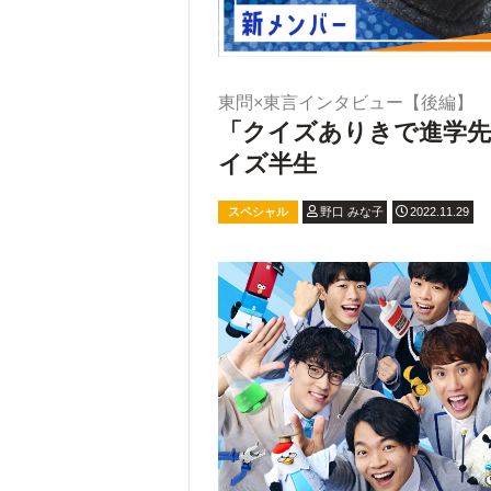
東問×東言インタビュー【後編】
「クイズありきで進学先
イズ半生
スペシャル
野口 みな子
2022.11.29