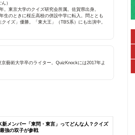
ごん）
3年。東京大学のクイズ研究会所属。佐賀県出身。
2年生のときに桜丘高校の併設中学に転入。問ととも
生クイズ」優勝。「東大王」（TBS系）にも出演中。
藝術大学卒のライター。QuizKnockには2017年よ
K新メンバー「東問・東言」ってどんな人？クイズ
最強の双子が参戦