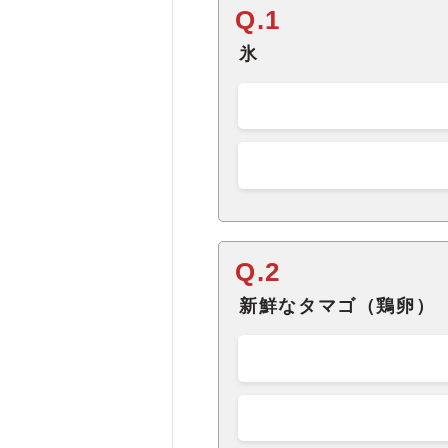
Q.1
氷
Q.2
新鮮なタマゴ（鶏卵）