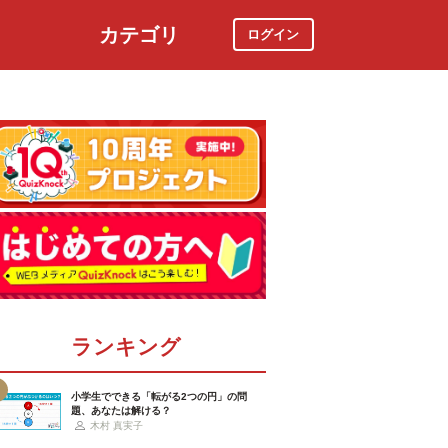
カテゴリ
ログイン
社会
スポーツ
時事ニュース
特集
ランキング
小学生でできる「転がる2つの円」の問
題、あなたは解ける？
木村 真実子