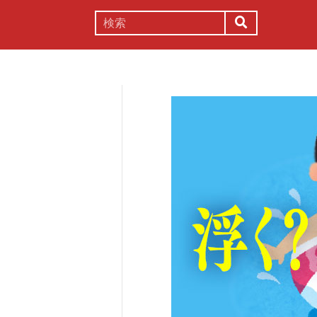
謎解き
コラム
常識
理系