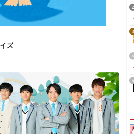
2
3
イズ
4
5