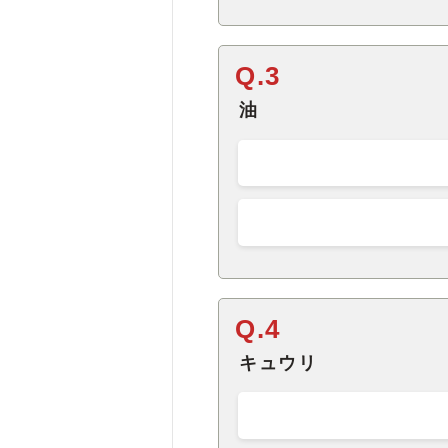
Q.3
油
Q.4
キュウリ