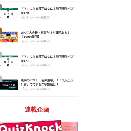
「？」に入る漢字はなに？和同開珎パズ
ル178
QuizKnock編集部
WHAT大会長・東言だけど質問ある？
【100の質問】
QuizKnock編集部
「？」に入る漢字はなに？和同開珎パズ
ル177
QuizKnock編集部
漢字のパズル「合体漢字」！「又火土火
忄言」でできる二字熟語は？
QuizKnock編集部
連載企画