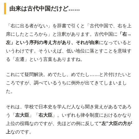
由来は古代中国だけど……
「右に出る者がない」を辞書で引くと「古代中国で、右を上
席にしたところから」と注釈があります。古代中国に
「右→
左」という序列の考え方があり、それが由来
になっていると
いうわけです。そういえば、低い地位に落とすことを意味す
る「左遷」という言葉もありますね。
これにて疑問解決。めでたし、めでたし……と片付けたいと
ころですが、調べているうちに例外が出てきてしまいまし
た。
それは、学校で日本史を学んだ人なら聞き覚えがあるであろ
う「
左大臣
」「
右大臣
」。いずれも律令制度におけるかなり
上位の役職なのですが、先ほどの例に反して
“左”大臣の方が
上
なのです。